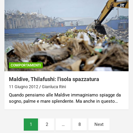
COMPORTAMENTI
Maldive, Thilafushi: l'isola spazzatura
11 Giugno 2012
Gianluca Rini
Quando pensiamo alle Maldive immaginiamo spiagge da
sogno, palme e mare splendente. Ma anche in questo…
Paginazione
1
2
…
8
Next
degli