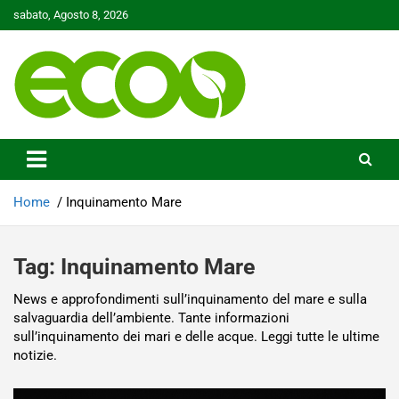
Skip
sabato, Agosto 8, 2026
to
content
Tutelare il nostro Pianeta è la nostra priorità
Ecoo.it
Home
Inquinamento Mare
Tag:
Inquinamento Mare
News e approfondimenti sull’inquinamento del mare e sulla
salvaguardia dell’ambiente. Tante informazioni
sull’inquinamento dei mari e delle acque. Leggi tutte le ultime
notizie.