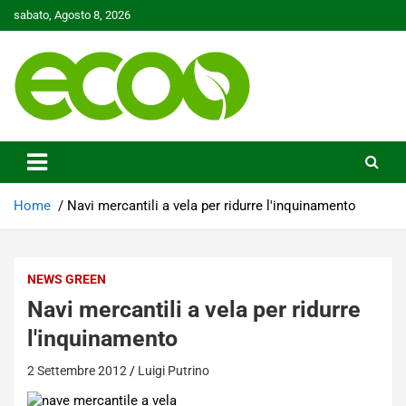
Skip
sabato, Agosto 8, 2026
to
content
Tutelare il nostro Pianeta è la nostra priorità
Ecoo.it
Home
Navi mercantili a vela per ridurre l'inquinamento
NEWS GREEN
Navi mercantili a vela per ridurre
l'inquinamento
2 Settembre 2012
Luigi Putrino