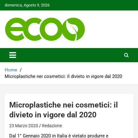
Skip
domenica, Agosto 9, 2026
to
content
Tutelare il nostro Pianeta è la nostra priorità
Ecoo.it
Home
Microplastiche nei cosmetici: il divieto in vigore dal 2020
Microplastiche nei cosmetici: il
divieto in vigore dal 2020
23 Marzo 2020
Redazione
Dal 1° Gennaio 2020 in Italia è vietato produrre e