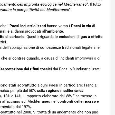
ndamento dell’impronta ecologica nel Mediterraneo
“. Il tutto
rantire la competitività del Mediterraneo
“.
 che i
Paesi industrializzati
hanno verso i
Paesi in via di
rali
e ai danni provocati all’
ambiente
.
ito di carbonio
. Questo riguarda le
emissioni
di
gas a effetto
tici
.
tta dell’appropriazione di conoscenze tradizionali legate alle
, che si contrae quando, a causa di incidenti improvvisi o di
’
esportazione dei rifiuti tossici
dai Paesi più industrializzati
ono stati soprattutto alcuni Paesi in particolare: Francia,
nciso per più del 50% sulla
regione mediterranea
.
1%, 18% e 14%. Il rapporto elaborato dal WWF ha messo in
i affacciano sul Mediterraneo nei confronti delle
risorse
e
 aumentata dal 197%.
prattutto nel 2008. Si tratta di un andamento che non può