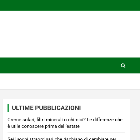
ULTIME PUBBLICAZIONI
Creme solari, filtri minerali o chimici? Le differenze che
è utile conoscere prima dell’estate
Sei luoghi straordinari che rischiano di cambiare per