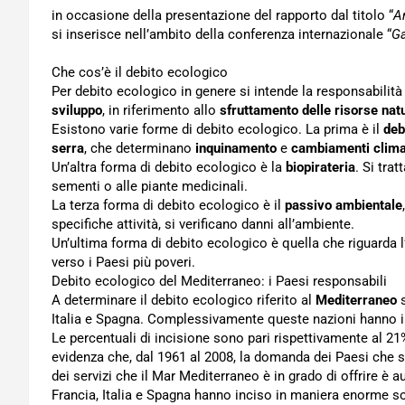
in occasione della presentazione del rapporto dal titolo “
A
si inserisce nell’ambito della conferenza internazionale “
Ga
Che cos’è il debito ecologico
Per debito ecologico in genere si intende la responsabilità
sviluppo
, in riferimento allo
sfruttamento delle risorse natu
Esistono varie forme di debito ecologico. La prima è il
deb
serra
, che determinano
inquinamento
e
cambiamenti clima
Un’altra forma di debito ecologico è la
biopirateria
. Si tra
sementi o alle piante medicinali.
La terza forma di debito ecologico è il
passivo ambientale
specifiche attività, si verificano danni all’ambiente.
Un’ultima forma di debito ecologico è quella che riguarda l
verso i Paesi più poveri.
Debito ecologico del Mediterraneo: i Paesi responsabili
A determinare il debito ecologico riferito al
Mediterraneo
s
Italia e Spagna. Complessivamente queste nazioni hanno i
Le percentuali di incisione sono pari rispettivamente al 2
evidenza che, dal 1961 al 2008, la domanda dei Paesi che s
dei servizi che il Mar Mediterraneo è in grado di offrire è
Francia, Italia e Spagna hanno inciso in maniera enorme so