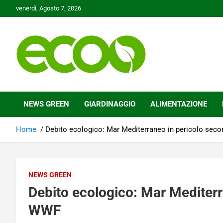
Skip
venerdì, Agosto 7, 2026
to
content
Tutelare il nostro Pianeta è la nostra priorità
Ecoo.it
NEWS GREEN
GIARDINAGGIO
ALIMENTAZIONE
Home
Debito ecologico: Mar Mediterraneo in pericolo sec
NEWS GREEN
Debito ecologico: Mar Mediterr
WWF