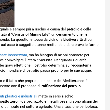
l quale è sempre più a rischio a causa del
petrolio
e della
ato il “
Census of Marine Life
”, un censimento che nel
 mondo. La questione tocca da vicino la
biodiversità
di cui il
 cui esso è soggetto stanno mettendo a dura prova le forme
sare inosservata
, ma ha bisogno di azioni concrete per
e coinvolgere l’intera comunità. Per quanto riguarda il
 gravi effetti che il petrolio determina sull’
ecosistema
rcio mondiale di petrolio passa proprio per le sue acque.
 è il fatto che proprio sulle coste del Mediterraneo è
connesse con il processo di
raffinazione del petrolio
.
i plastici e industriali
mette in serio rischio il
mpatto zero
. Fosforo, azoto e metalli pesanti sono alcuni dei
 utilizzate nel settore agricolo. Una situazione pericolosa,