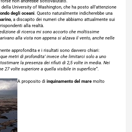
 forse non andrebbe sottovalutato.
ori della University of Washington, che ha posto all’attenzione
fondo degli oceani
. Questo naturalmente indicherebbe una
marino
, a discapito dei numeri che abbiamo attualmente sui
rispondenti alla realtà.
edizione di ricerca mi sono accorto che moltissime
rivano alla vista non appena si alzava il vento, anche nelle
nte approfondita e i risultati sono davvero chiari:
que metri di profondita’ invece che limitarci solo a uno
ostimare la presenza dei rifiuti di 2,5 volte in media. Nei
he 27 volte superiore a quella visibile in superficie
“.
A proposito di
inquinamento del mare
molto