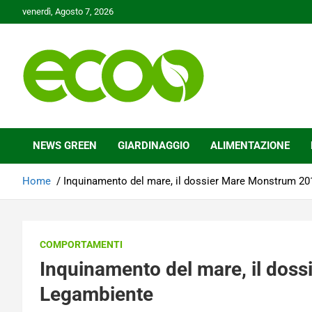
Skip
venerdì, Agosto 7, 2026
to
content
Tutelare il nostro Pianeta è la nostra priorità
Ecoo.it
NEWS GREEN
GIARDINAGGIO
ALIMENTAZIONE
Home
Inquinamento del mare, il dossier Mare Monstrum 20
COMPORTAMENTI
Inquinamento del mare, il dos
Legambiente