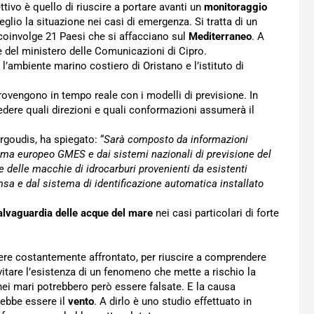
ettivo è quello di riuscire a portare avanti un
monitoraggio
glio la situazione nei casi di emergenza. Si tratta di un
e coinvolge 21 Paesi che si affacciano sul
Mediterraneo
. A
le del ministero delle Comunicazioni di Cipro.
r l’ambiente marino costiero di Oristano e l’istituto di
rovengono in tempo reale con i modelli di previsione. In
edere quali direzioni e quali conformazioni assumerà il
rgoudis, ha spiegato: “
Sarà composto da informazioni
mma europeo GMES e dai sistemi nazionali di previsione del
ne delle macchie di idrocarburi provenienti da esistenti
a e dal sistema di identificazione automatica installato
alvaguardia delle acque del mare
nei casi particolari di forte
re costantemente affrontato, per riuscire a comprendere
itare l’esistenza di un fenomeno che mette a rischio la
ei mari potrebbero però essere falsate. E la causa
rebbe essere il
vento
. A dirlo è uno studio effettuato in