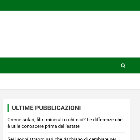
ULTIME PUBBLICAZIONI
Creme solari, filtri minerali o chimici? Le differenze che
è utile conoscere prima dell’estate
Sei luoghi straordinari che rischiano di cambiare per