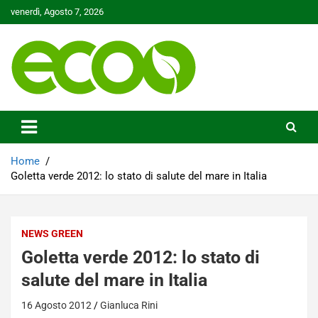
Skip
venerdì, Agosto 7, 2026
to
content
Tutelare il nostro Pianeta è la nostra priorità
Ecoo.it
Home
Goletta verde 2012: lo stato di salute del mare in Italia
NEWS GREEN
Goletta verde 2012: lo stato di
salute del mare in Italia
16 Agosto 2012
Gianluca Rini