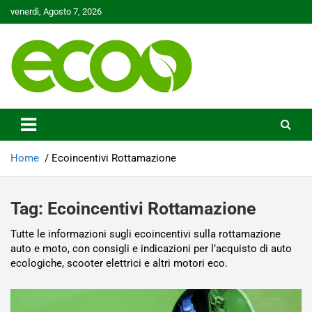
Skip
venerdì, Agosto 7, 2026
to
content
Tutelare il nostro Pianeta è la nostra priorità
Ecoo.it
Home
Ecoincentivi Rottamazione
Tag:
Ecoincentivi Rottamazione
Tutte le informazioni sugli ecoincentivi sulla rottamazione
auto e moto, con consigli e indicazioni per l’acquisto di auto
ecologiche, scooter elettrici e altri motori eco.