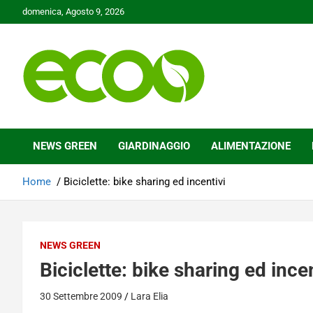
Skip
domenica, Agosto 9, 2026
to
content
Tutelare il nostro Pianeta è la nostra priorità
Ecoo.it
NEWS GREEN
GIARDINAGGIO
ALIMENTAZIONE
Home
Biciclette: bike sharing ed incentivi
NEWS GREEN
Biciclette: bike sharing ed incen
30 Settembre 2009
Lara Elia