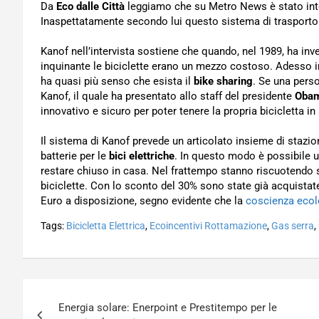
Da
Eco dalle Città
leggiamo che su Metro News è stato int
Inaspettatamente secondo lui questo sistema di trasporto 
Kanof nell’intervista sostiene che quando, nel 1989, ha in
inquinante le biciclette erano un mezzo costoso. Adesso i
ha quasi più senso che esista il
bike sharing
. Se una perso
Kanof, il quale ha presentato allo staff del presidente
Oba
innovativo e sicuro per poter tenere la propria bicicletta in
Il sistema di Kanof prevede un articolato insieme di stazio
batterie per le
bici elettriche
. In questo modo è possibile u
restare chiuso in casa. Nel frattempo stanno riscuotendo
biciclette. Con lo sconto del 30% sono state già acquistate
Euro a disposizione, segno evidente che la
coscienza ecol
Tags:
Bicicletta Elettrica
,
Ecoincentivi Rottamazione
,
Gas serra
,
Navigazione
Energia solare: Enerpoint e Prestitempo per le