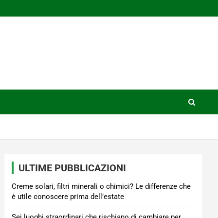
ULTIME PUBBLICAZIONI
Creme solari, filtri minerali o chimici? Le differenze che
è utile conoscere prima dell’estate
Sei luoghi straordinari che rischiano di cambiare per