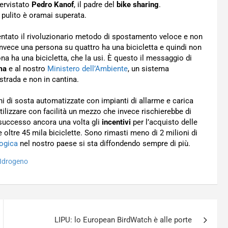
ervistato
Pedro Kanof
, il padre del
bike sharing
.
pulito è oramai superata.
ventato il rivoluzionario metodo di spostamento veloce e non
nvece una persona su quattro ha una bicicletta e quindi non
na ha una bicicletta, che la usi. È questo il messaggio di
ma
e al nostro
Ministero dell’Ambiente
, un sistema
 strada e non in cantina.
ni di sosta automatizzate con impianti di allarme e carica
tilizzare con facilità un mezzo che invece rischierebbe di
 successo ancora una volta gli
incentivi
per l’acquisto delle
 oltre 45 mila biciclette. Sono rimasti meno di 2 milioni di
ogica
nel nostro paese si sta diffondendo sempre di più.
Idrogeno
LIPU: lo European BirdWatch è alle porte