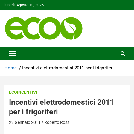
Skip
lunedì, Agosto 10, 2026
to
content
Tutelare il nostro Pianeta è la nostra priorità
Ecoo.it
Home
Incentivi elettrodomestici 2011 per i frigoriferi
ECOINCENTIVI
Incentivi elettrodomestici 2011
per i frigoriferi
29 Gennaio 2011
Roberto Rossi