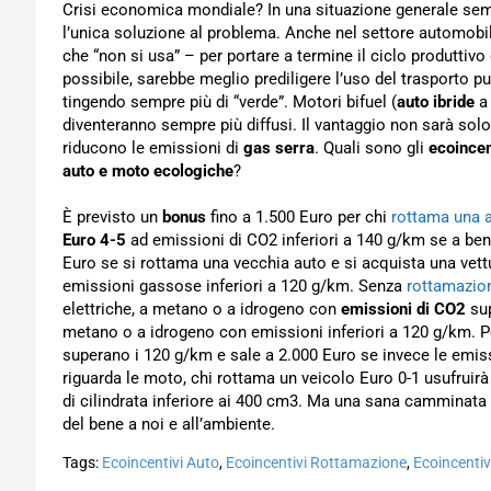
Crisi economica mondiale? In una situazione generale sempr
l’unica soluzione al problema. Anche nel settore automobi
che “non si usa” – per portare a termine il ciclo produttiv
possibile, sarebbe meglio prediligere l’uso del trasporto pub
tingendo sempre più di “verde”. Motori bifuel (
auto ibride
a 
diventeranno sempre più diffusi. Il vantaggio non sarà so
riducono le emissioni di
gas serra
. Quali sono gli
ecoincen
auto e moto ecologiche
?
È previsto un
bonus
fino a 1.500 Euro per chi
rottama una 
Euro 4-5
ad emissioni di CO2 inferiori a 140 g/km se a benz
Euro se si rottama una vecchia auto e si acquista una vett
emissioni gassose inferiori a 120 g/km. Senza
rottamazio
elettriche, a metano o a idrogeno con
emissioni di CO2
sup
metano o a idrogeno con emissioni inferiori a 120 g/km. Pe
superano i 120 g/km e sale a 2.000 Euro se invece le emiss
riguarda le moto, chi rottama un veicolo Euro 0-1 usufruirà
di cilindrata inferiore ai 400 cm3. Ma una sana camminata o
del bene a noi e all’ambiente.
Tags:
Ecoincentivi Auto
,
Ecoincentivi Rottamazione
,
Ecoincentiv