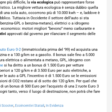
e più difficile, la
via ecologica
può rappresentare forse
listico.
La migliore vettura ecologica è senza dubbio quella
o di una sola auto, occorrono più di 10.000 kwh – e, laddove è
blico. Tuttavia in Occidente il settore dell’auto si sta
benzina-GPL o benzina-metano), elettrici o a idrogeno
lo economico: motori migliori “bevono” meno carburante e
tivi
approvati dal governo per rilanciare il segmento delle
auto Euro 0-2
(immatricolata prima del ’99) ed acquista una
ina e a 130 g/km se a gasolio. Il bonus sale fino a 5.000
ura elettrica o alimentata a metano, GPL, idrogeno con
ne
si ha diritto a un bonus di 1.500 Euro per vetture
eriori a 120 g/km e di 3.500 Euro per auto elettriche, a
r le auto a GPL l’incentivo è di 1.500 Euro se le emissioni
ioni di CO2 restano al di sotto dei 120 g/km. Per quel che
 di un bonus di 500 Euro per l’acquisto di una 2 ruote Euro 3
gni tanto, verso il luogo di destinazione, non potrà che fare
i Scooter
,
Ecoincentivi Statali
,
In Evidenza