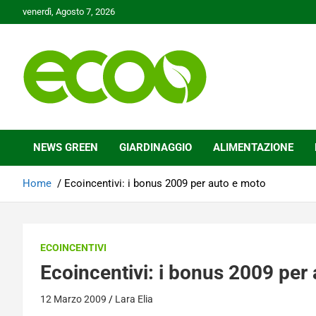
Skip
venerdì, Agosto 7, 2026
to
content
Tutelare il nostro Pianeta è la nostra priorità
Ecoo.it
NEWS GREEN
GIARDINAGGIO
ALIMENTAZIONE
Home
Ecoincentivi: i bonus 2009 per auto e moto
ECOINCENTIVI
Ecoincentivi: i bonus 2009 per
12 Marzo 2009
Lara Elia