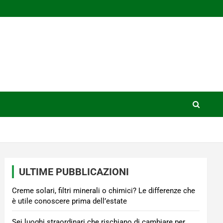
ULTIME PUBBLICAZIONI
Creme solari, filtri minerali o chimici? Le differenze che
è utile conoscere prima dell’estate
Sei luoghi straordinari che rischiano di cambiare per