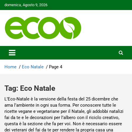
Skip
domenica, Agosto 9, 2026
to
content
Tutelare il nostro Pianeta è la nostra priorità
Ecoo.it
Home
Eco Natale
Page 4
Tag:
Eco Natale
L’Eco-Natale è la versione della festa del 25 dicembre che
ama l’ambiente in ogni sua forma. Per conoscere tutte le
ricette vegane e vegetariane per il Natale, gli addobbi natalizi
fai da te e le decorazioni per l’albero con il riciclo creativo,
questa è la sezione che fa per voi. Non è necessario essere
dei veterani del fai da te per rendere la propria casa una