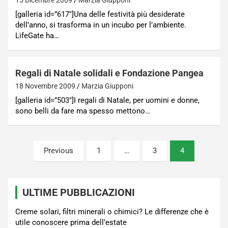
[galleria id=”617″]Una delle festività più desiderate
dell’anno, si trasforma in un incubo per l’ambiente.
LifeGate ha…
Regali di Natale solidali e Fondazione Pangea
18 Novembre 2009
Marzia Giupponi
[galleria id=”503″]I regali di Natale, per uomini e donne,
sono belli da fare ma spesso mettono…
Paginazione
Previous
1
…
3
4
degli
articoli
ULTIME PUBBLICAZIONI
Creme solari, filtri minerali o chimici? Le differenze che è
utile conoscere prima dell’estate