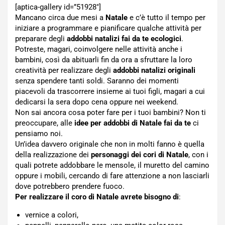
[aptica-gallery id=”51928″]
Mancano circa due mesi a
Natale
e c’è tutto il tempo per
iniziare a programmare e pianificare qualche attività per
preparare degli
addobbi natalizi fai da te ecologici
.
Potreste, magari, coinvolgere nelle attività anche i
bambini, così da abituarli fin da ora a sfruttare la loro
creatività per realizzare degli
addobbi natalizi originali
senza spendere tanti soldi. Saranno dei momenti
piacevoli da trascorrere insieme ai tuoi figli, magari a cui
dedicarsi la sera dopo cena oppure nei weekend.
Non sai ancora cosa poter fare per i tuoi bambini? Non ti
preoccupare, alle
idee per addobbi di Natale fai da te
ci
pensiamo noi.
Un’idea davvero originale che non in molti fanno è quella
della realizzazione dei
personaggi dei cori di Natale
, con i
quali potrete addobbare le mensole, il muretto del camino
oppure i mobili, cercando di fare attenzione a non lasciarli
dove potrebbero prendere fuoco.
Per realizzare il coro di Natale avrete bisogno di
:
vernice a colori,