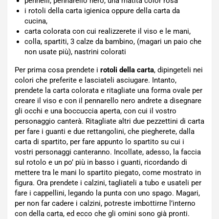
pennelli, pennarello nero, una matita color rosa
i rotoli della carta igienica oppure della carta da
cucina,
carta colorata con cui realizzerete il viso e le mani,
colla, spartiti, 3 calze da bambino, (magari un paio che
non usate più), nastrini colorati
Per prima cosa prendete i
rotoli della carta
, dipingeteli nei
colori che preferite e lasciateli asciugare. Intanto,
prendete la carta colorata e ritagliate una forma ovale per
creare il viso e con il pennarello nero andrete a disegnare
gli occhi e una boccuccia aperta, con cui il vostro
personaggio canterà. Ritagliate altri due pezzettini di carta
per fare i guanti e due rettangolini, che piegherete, dalla
carta di spartito, per fare appunto lo spartito su cui i
vostri personaggi canteranno. Incollate, adesso, la faccia
sul rotolo e un po’ più in basso i guanti, ricordando di
mettere tra le mani lo spartito piegato, come mostrato in
figura. Ora prendete i calzini, tagliateli a tubo e usateli per
fare i cappellini, legando la punta con uno spago. Magari,
per non far cadere i calzini, potreste imbottirne l’interno
con della carta, ed ecco che gli omini sono già pronti.