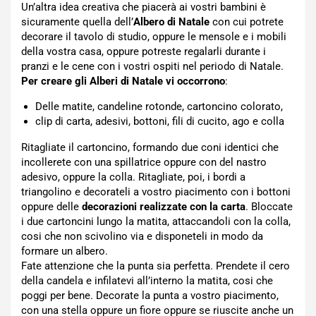
Un’altra idea creativa che piacerà ai vostri bambini è
sicuramente quella dell’
Albero di Natale
con cui potrete
decorare il tavolo di studio, oppure le mensole e i mobili
della vostra casa, oppure potreste regalarli durante i
pranzi e le cene con i vostri ospiti nel periodo di Natale.
Per creare gli Alberi di Natale vi occorrono
:
Delle matite, candeline rotonde, cartoncino colorato,
clip di carta, adesivi, bottoni, fili di cucito, ago e colla
Ritagliate il cartoncino, formando due coni identici che
incollerete con una spillatrice oppure con del nastro
adesivo, oppure la colla. Ritagliate, poi, i bordi a
triangolino e decorateli a vostro piacimento con i bottoni
oppure delle
decorazioni realizzate con la carta
. Bloccate
i due cartoncini lungo la matita, attaccandoli con la colla,
cosi che non scivolino via e disponeteli in modo da
formare un albero.
Fate attenzione che la punta sia perfetta. Prendete il cero
della candela e infilatevi all’interno la matita, cosi che
poggi per bene. Decorate la punta a vostro piacimento,
con una stella oppure un fiore oppure se riuscite anche un