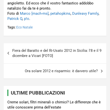
angioletto. Ed ecco che il vostro fantastico addobbo
natalizio fai da te è pronto.
Foto di
Marco [mach-ms]
,
petahopkins
,
Dunleavy Family
,
Patrick Q
,
p!o
.
Tags:
Eco Natale
Navigazione
Fiera del Baratto e del Ri-Usato 2012 in Sicilia: l'8 e il 9
articoli
dicembre a Vicari [FOTO]
Ora solare 2012 e risparmio: è davvero utile?
ULTIME PUBBLICAZIONI
Creme solari, filtri minerali o chimici? Le differenze che è
utile conoscere prima dell’estate