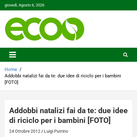
Skip
giovedì, Agosto 6, 2026
to
content
Tutelare il nostro Pianeta è la nostra priorità
Ecoo.it
Home
Addobbi natalizi fai da te: due idee di riciclo per i bambini
[FOTO]
Addobbi natalizi fai da te: due idee
di riciclo per i bambini [FOTO]
24 Ottobre 2012
Luigi Putrino