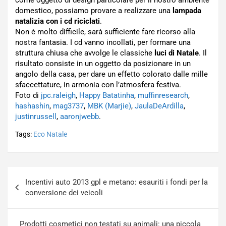
come oggetto di design particolare per il nostro ambiente
domestico, possiamo provare a realizzare una
lampada
natalizia con i cd riciclati
.
Non è molto difficile, sarà sufficiente fare ricorso alla
nostra fantasia. I cd vanno incollati, per formare una
struttura chiusa che avvolge le classiche
luci di Natale
. Il
risultato consiste in un oggetto da posizionare in un
angolo della casa, per dare un effetto colorato dalle mille
sfaccettature, in armonia con l’atmosfera festiva.
Foto di
jpc.raleigh
,
Happy Batatinha
,
muffinresearch
,
hashashin
,
mag3737
,
MBK (Marjie)
,
JaulaDeArdilla
,
justinrussell
,
aaronjwebb
.
Tags:
Eco Natale
Navigazione
Incentivi auto 2013 gpl e metano: esauriti i fondi per la
articoli
conversione dei veicoli
Prodotti cosmetici non testati su animali: una piccola