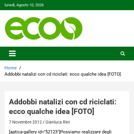
Skip
lunedì, Agosto 10, 2026
to
content
Tutelare il nostro Pianeta è la nostra priorità
Ecoo.it
Home
Addobbi natalizi con cd riciclati: ecco qualche idea [FOTO]
Addobbi natalizi con cd riciclati:
ecco qualche idea [FOTO]
7 Novembre 2012
Gianluca Rini
[aptica-gallery id=”52123″]Possiamo realizzare degli