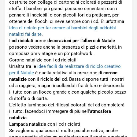
costruite con collage di cartoncini colorati e pezzetti di
stoffa. I bambini più grandi possono cimentarsi con i
pennarelli indelebili o con piccoli fori da praticare, per
ottenere dei fiocchi di neve sempre con i cd. E’ un’ottima
idea di riciclo per far creare ai bambini degli addobbi
natalizi fai da te
.
I
cd riciclati
come
decorazioni per l’albero di Natale
possono vedere anche la presenza di pizzi e merletti, in
composizioni vintage e un po’ patchwork.
Corone natalizie con i cd riciclati
Un’altra tra le
idee facili da realizzare di riciclo creativo
per il Natale
è quella relativa alla creazione di
corone
natalizie
con il
riciclo dei cd
. Basta disporre tutti i nostri
cd a raggiera, magari incollandoli fra di loro e decorando
il tutto con un fiocco grande e con qualche piccolo pezzo
di stoffa o di carta.
L’effetto luminoso dei riflessi colorati dei cd completerà
il tutto, facendoci immergere di più nell’
atmosfera
natalizia
.
Lampada natalizia con i cd riciclati
Se vogliamo qualcosa di molto più alternativo, anche