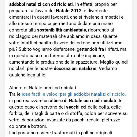
addobbi natalizi con cd riciclati
. In effetti, proprio per
prepararci all’avvio del
Natale 2012
, è divertente
cimentarci in questi lavoretti, che si rivelano simpatici e
allo stesso tempo ci permettono di dare una mano
concreta alla
sostenibilità ambientale
, ricorrendo al
riciclaggio dei materiali che abbiamo in casa. Quante
volte infatti ci capita di avere dei cd che non utilizziamo
più? Subito vogliamo disfarcene, gettandoli fra i rifiuti, ma
in questo caso non faremo altro che inquinare,
aumentando la produzione della spazzatura. Meglio quindi
riciclarli per le nostre
decorazioni natalizie
. Vediamo
qualche idea utile.
Albero di Natale con i cd riciclati
Tra le
idee facili e veloci per gli addobbi natalizi di riciclo
,
si può realizzare un
albero di Natale con i cd riciclati
. In
questo caso ci servono dei
vecchi cd
, della colla, delle
forbici, dei ritagli di carta o di stoffa, colori per scrivere su
vetro, decorazioni avanzate da pacchi regalo, pietruzze
colorate e bottoni.
I cd possono essere trasformati in palline originali