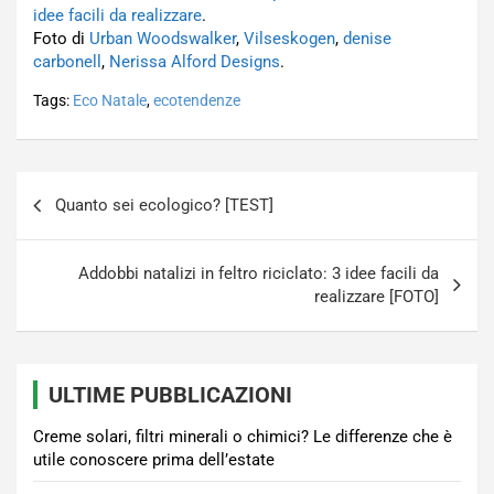
idee facili da realizzare
.
Foto di
Urban Woodswalker
,
Vilseskogen
,
denise
carbonell
,
Nerissa Alford Designs
.
Tags:
Eco Natale
,
ecotendenze
Navigazione
Quanto sei ecologico? [TEST]
articoli
Addobbi natalizi in feltro riciclato: 3 idee facili da
realizzare [FOTO]
ULTIME PUBBLICAZIONI
Creme solari, filtri minerali o chimici? Le differenze che è
utile conoscere prima dell’estate