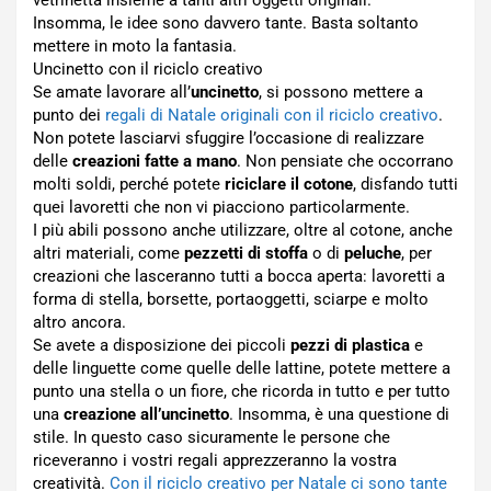
vetrinetta insieme a tanti altri oggetti originali.
Insomma, le idee sono davvero tante. Basta soltanto
mettere in moto la fantasia.
Uncinetto con il riciclo creativo
Se amate lavorare all’
uncinetto
, si possono mettere a
punto dei
regali di Natale originali con il riciclo creativo
.
Non potete lasciarvi sfuggire l’occasione di realizzare
delle
creazioni fatte a mano
. Non pensiate che occorrano
molti soldi, perché potete
riciclare il cotone
, disfando tutti
quei lavoretti che non vi piacciono particolarmente.
I più abili possono anche utilizzare, oltre al cotone, anche
altri materiali, come
pezzetti di stoffa
o di
peluche
, per
creazioni che lasceranno tutti a bocca aperta: lavoretti a
forma di stella, borsette, portaoggetti, sciarpe e molto
altro ancora.
Se avete a disposizione dei piccoli
pezzi di plastica
e
delle linguette come quelle delle lattine, potete mettere a
punto una stella o un fiore, che ricorda in tutto e per tutto
una
creazione all’uncinetto
. Insomma, è una questione di
stile. In questo caso sicuramente le persone che
riceveranno i vostri regali apprezzeranno la vostra
creatività.
Con il riciclo creativo per Natale ci sono tante