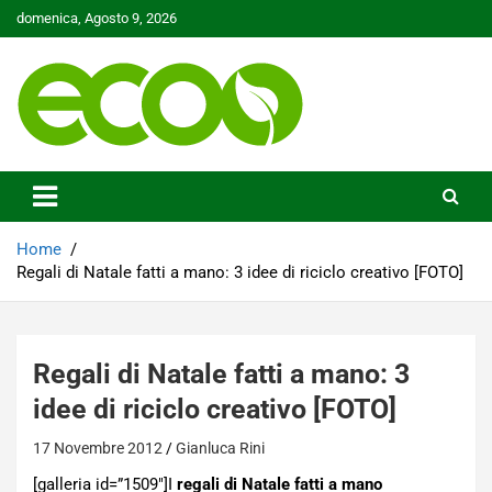
Skip
domenica, Agosto 9, 2026
to
content
Tutelare il nostro Pianeta è la nostra priorità
Ecoo.it
Home
Regali di Natale fatti a mano: 3 idee di riciclo creativo [FOTO]
Regali di Natale fatti a mano: 3
idee di riciclo creativo [FOTO]
17 Novembre 2012
Gianluca Rini
[galleria id=”1509″]I
regali di Natale fatti a mano