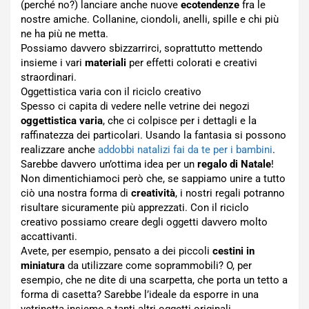
(perché no?) lanciare anche nuove
ecotendenze
fra le
nostre amiche. Collanine, ciondoli, anelli, spille e chi più
ne ha più ne metta.
Possiamo davvero sbizzarrirci, soprattutto mettendo
insieme i vari
materiali
per effetti colorati e creativi
straordinari.
Oggettistica varia con il riciclo creativo
Spesso ci capita di vedere nelle vetrine dei negozi
oggettistica varia
, che ci colpisce per i dettagli e la
raffinatezza dei particolari. Usando la fantasia si possono
realizzare anche
addobbi natalizi fai da te per i bambini
.
Sarebbe davvero un’ottima idea per un
regalo di Natale
!
Non dimentichiamoci però che, se sappiamo unire a tutto
ciò una nostra forma di
creatività
, i nostri regali potranno
risultare sicuramente più apprezzati. Con il riciclo
creativo possiamo creare degli oggetti davvero molto
accattivanti.
Avete, per esempio, pensato a dei piccoli
cestini in
miniatura
da utilizzare come soprammobili? O, per
esempio, che ne dite di una scarpetta, che porta un tetto a
forma di casetta? Sarebbe l’ideale da esporre in una