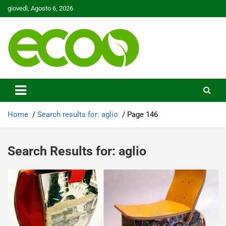
Skip
giovedì, Agosto 6, 2026
to
content
Tutelare il nostro Pianeta è la nostra priorità
Ecoo.it
Home
Search results for: aglio
Page 146
Search Results for:
aglio