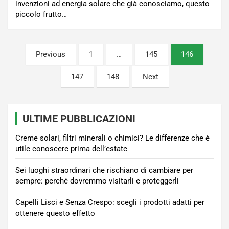
invenzioni ad energia solare che già conosciamo, questo
piccolo frutto…
Paginazione
Previous
1
…
145
146
degli
147
148
Next
articoli
ULTIME PUBBLICAZIONI
Creme solari, filtri minerali o chimici? Le differenze che è
utile conoscere prima dell’estate
Sei luoghi straordinari che rischiano di cambiare per
sempre: perché dovremmo visitarli e proteggerli
Capelli Lisci e Senza Crespo: scegli i prodotti adatti per
ottenere questo effetto