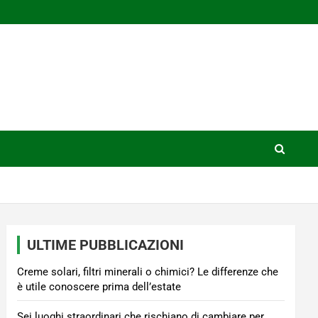
ULTIME PUBBLICAZIONI
Creme solari, filtri minerali o chimici? Le differenze che
è utile conoscere prima dell’estate
Sei luoghi straordinari che rischiano di cambiare per