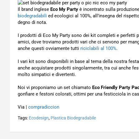
Il brand inglese
Eco My Party
è incentrato sulla produzione
biodegradabili
ed ecologici al 100%, all’insegna del rispet
degno di nota.
I prodotti di Eco My Party sono dei kit completi e perfett
amici, dove troviamo prodotti vari che ci servono per man
anche questi ovviamente tutti
riciclabili al 100%
.
I vari kit sono disponibili in base al tema della nostra fes
anche acquistare prodotti singolarmente, tra cui anche fest
molto simpatici e divertenti.
Noi vi proponiamo un set chiamato
Eco Friendly Party Pa
gonfiare e festoni colorati, ottimi per una festicciola in cas
Via |
compradiccion
Tags:
Ecodesign
,
Plastica Biodegradabile