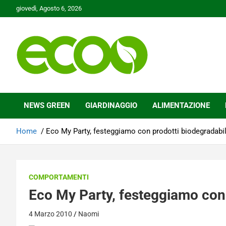
Skip
giovedì, Agosto 6, 2026
to
content
Tutelare il nostro Pianeta è la nostra priorità
Ecoo.it
NEWS GREEN
GIARDINAGGIO
ALIMENTAZIONE
Home
Eco My Party, festeggiamo con prodotti biodegradabil
COMPORTAMENTI
Eco My Party, festeggiamo con 
4 Marzo 2010
Naomi