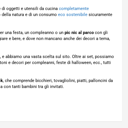
 di oggetti e utensili da cucina
completamente
to della natura e di un consumo
eco sostenibile
sicuramente
i per una festa, un compleanno o un
pic nic al parco
con gli
giare e bere, e dove non mancano anche dei decori a tema,
ta, e abbiamo una vasta scelta sul sito. Oltre ai set, possiamo
oni e decori per compleanni, feste di halloween, ecc., tutti
ck
, che comprende bicchieri, tovagliolini, piatti, palloncini da
a con tanti bambini tra gli invitati.