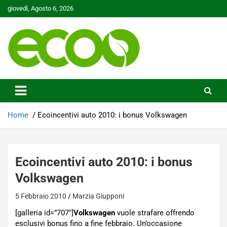
Skip
giovedì, Agosto 6, 2026
to
content
Tutelare il nostro Pianeta è la nostra priorità
Ecoo.it
Home
Ecoincentivi auto 2010: i bonus Volkswagen
Ecoincentivi auto 2010: i bonus
Volkswagen
5 Febbraio 2010
Marzia Giupponi
[galleria id=”707″]
Volkswagen
vuole strafare offrendo
esclusivi bonus fino a fine febbraio. Un’occasione