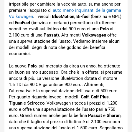
irripetibile per cambiare la vecchia auto, sì, ma anche per
premiare l’acquisto di
auto meno inquinanti della gamma
Volkswagen
. I veicoli
BlueMotion
,
Bi-fuel
(benzina e GPL)
ed
EcoFuel
(benzina e metano) permettono di ottenere
sconti notevoli sul listino (dai 900 euro di una
Polo
ai
2.100 euro di una
Passat
). Altrimenti
Volkswagen
offre
una supervalutazione dell’usato. Vediamo insieme alcuni
dei modelli degni di nota che godono dei benefici
economici.
La nuova
Polo
, sul mercato da circa un anno, ha ottenuto
un buonissimo successo. Ora che è in offerta, si presume
ancora di più. La versione BlueMotion dotata di motore
1.6 TDI da 90 CV garantisce 900 euro. Altrimenti,
l’alternativa è la supervalutazione dell’usato di 500 euro.
Per quanto riguarda invece i modelli
Golf
,
Golf Plus
,
Tiguan
e
Scirocco
, Volkswagen ritocca i prezzi di 1.200
euro e offre una supervalutazione dell’usato pari a 750
euro. Grandi numeri anche per la berlina
Passat
e
Sharan
,
dato che il taglio sul prezzo di listino è di 2.100 euro con
una supervalutazione dell’usato di 1.500 euro. Segnaliamo