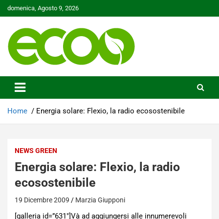
Skip
domenica, Agosto 9, 2026
to
content
Tutelare il nostro Pianeta è la nostra priorità
Ecoo.it
Home
Energia solare: Flexio, la radio ecosostenibile
NEWS GREEN
Energia solare: Flexio, la radio
ecosostenibile
19 Dicembre 2009
Marzia Giupponi
[galleria id=”631″]Và ad aggiungersi alle innumerevoli