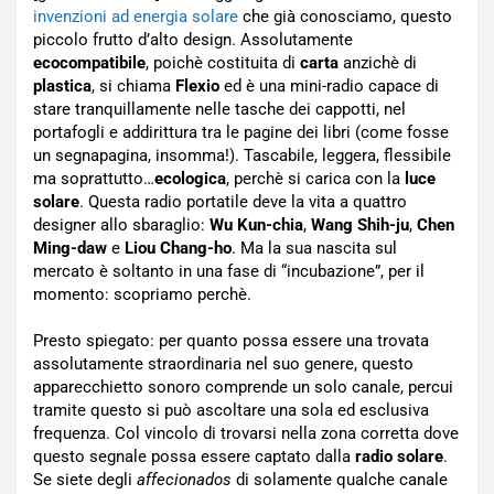
invenzioni ad energia solare
che già conosciamo, questo
piccolo frutto d’alto design. Assolutamente
ecocompatibile
, poichè costituita di
carta
anzichè di
plastica
, si chiama
Flexio
ed è una mini-radio capace di
stare tranquillamente nelle tasche dei cappotti, nel
portafogli e addirittura tra le pagine dei libri (come fosse
un segnapagina, insomma!). Tascabile, leggera, flessibile
ma soprattutto…
ecologica
, perchè si carica con la
luce
solare
. Questa radio portatile deve la vita a quattro
designer allo sbaraglio:
Wu Kun-chia
,
Wang Shih-ju
,
Chen
Ming-daw
e
Liou Chang-ho
. Ma la sua nascita sul
mercato è soltanto in una fase di “incubazione”, per il
momento: scopriamo perchè.
Presto spiegato: per quanto possa essere una trovata
assolutamente straordinaria nel suo genere, questo
apparecchietto sonoro comprende un solo canale, percui
tramite questo si può ascoltare una sola ed esclusiva
frequenza. Col vincolo di trovarsi nella zona corretta dove
questo segnale possa essere captato dalla
radio solare
.
Se siete degli
affecionados
di solamente qualche canale