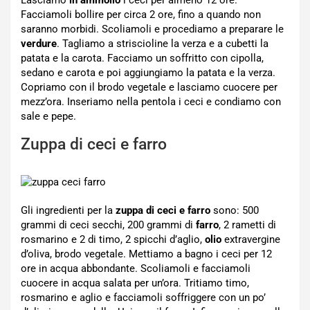
Lasciamo
in ammollo
i ceci per almeno 12 ore.
Facciamoli bollire per circa 2 ore, fino a quando non
saranno morbidi. Scoliamoli e procediamo a preparare le
verdure
. Tagliamo a striscioline la verza e a cubetti la
patata e la carota. Facciamo un soffritto con cipolla,
sedano e carota e poi aggiungiamo la patata e la verza.
Copriamo con il brodo vegetale e lasciamo cuocere per
mezz’ora. Inseriamo nella pentola i ceci e condiamo con
sale e pepe.
Zuppa di ceci e farro
Gli ingredienti per la
zuppa di ceci e farro
sono: 500
grammi di ceci secchi, 200 grammi di
farro
, 2 rametti di
rosmarino e 2 di timo, 2 spicchi d’aglio,
olio
extravergine
d’oliva, brodo vegetale. Mettiamo a bagno i ceci per 12
ore in acqua abbondante. Scoliamoli e facciamoli
cuocere in acqua salata per un’ora. Tritiamo timo,
rosmarino e aglio e facciamoli soffriggere con un po’