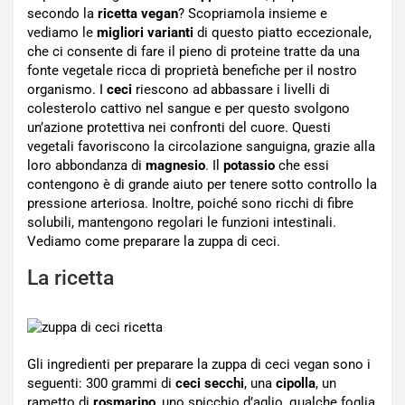
secondo la
ricetta vegan
? Scopriamola insieme e
vediamo le
migliori varianti
di questo piatto eccezionale,
che ci consente di fare il pieno di proteine tratte da una
fonte vegetale ricca di proprietà benefiche per il nostro
organismo. I
ceci
riescono ad abbassare i livelli di
colesterolo cattivo nel sangue e per questo svolgono
un’azione protettiva nei confronti del cuore. Questi
vegetali favoriscono la circolazione sanguigna, grazie alla
loro abbondanza di
magnesio
. Il
potassio
che essi
contengono è di grande aiuto per tenere sotto controllo la
pressione arteriosa. Inoltre, poiché sono ricchi di fibre
solubili, mantengono regolari le funzioni intestinali.
Vediamo come preparare la zuppa di ceci.
La ricetta
Gli ingredienti per preparare la zuppa di ceci vegan sono i
seguenti: 300 grammi di
ceci secchi
, una
cipolla
, un
rametto di
rosmarino
, uno spicchio d’aglio, qualche foglia