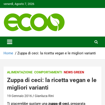
Skip
venerdì, Agosto 7, 2026
to
content
Tutelare il nostro Pianeta è la nostra priorità
Ecoo.it
Home
Zuppa di ceci: la ricetta vegan e le migliori varianti
ALIMENTAZIONE
COMPORTAMENTI
NEWS GREEN
Zuppa di ceci: la ricetta vegan e le
migliori varianti
19 Gennaio 2016
Gianluca Rini
Ti piacerebbe gustare una
zuppa di ceci
, preparata