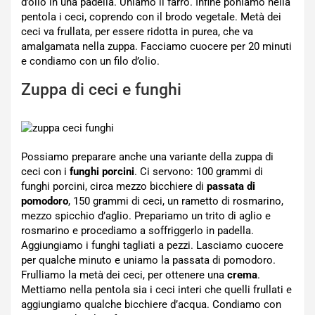
d’olio in una padella. Uniamo il farro. Infine poniamo nella
pentola i ceci, coprendo con il brodo vegetale. Metà dei
ceci va frullata, per essere ridotta in purea, che va
amalgamata nella zuppa. Facciamo cuocere per 20 minuti
e condiamo con un filo d’olio.
Zuppa di ceci e funghi
Possiamo preparare anche una variante della zuppa di
ceci con i
funghi porcini
. Ci servono: 100 grammi di
funghi porcini, circa mezzo bicchiere di
passata di
pomodoro
, 150 grammi di ceci, un rametto di rosmarino,
mezzo spicchio d’aglio. Prepariamo un trito di aglio e
rosmarino e procediamo a soffriggerlo in padella.
Aggiungiamo i funghi tagliati a pezzi. Lasciamo cuocere
per qualche minuto e uniamo la passata di pomodoro.
Frulliamo la metà dei ceci, per ottenere una
crema
.
Mettiamo nella pentola sia i ceci interi che quelli frullati e
aggiungiamo qualche bicchiere d’acqua. Condiamo con