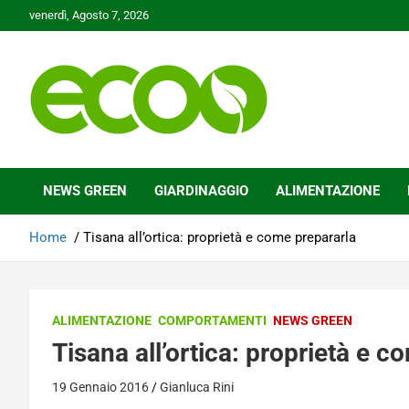
Skip
venerdì, Agosto 7, 2026
to
content
Tutelare il nostro Pianeta è la nostra priorità
Ecoo.it
NEWS GREEN
GIARDINAGGIO
ALIMENTAZIONE
Home
Tisana all’ortica: proprietà e come prepararla
ALIMENTAZIONE
COMPORTAMENTI
NEWS GREEN
Tisana all’ortica: proprietà e c
19 Gennaio 2016
Gianluca Rini