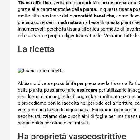
Tisana all’ortica
: vediamo le
proprietà
e
come prepararla
.
grazie alle caratteristiche della pianta. In questa tisana po
molte altre sostanze dalle
proprietà benefiche
, come flavon
preparazione dei
rimedi naturali
a base di questa pianta ven
innumerevoli, perché la tisana all’ortica permette di favorir
ed è un vero e proprio digestivo naturale. Vediamo tutte le
La ricetta
Abbiamo diverse possibilità per preparare la tisana all’orti
dalla pianta, possiamo farle
essiccare
per utilizzarle in s
decidiamo di raccoglierle, bisogna fare molta attenzione nel
e procediamo con la raccolta nel periodo della fioritura, da
versiamo una tazza di acqua calda. Facciamo riposare per po
secche, utilizziamo due cucchiaini di foglie per una tisan
acqua calda per circa dieci minuti.
Ha proprietà vasocostrittive