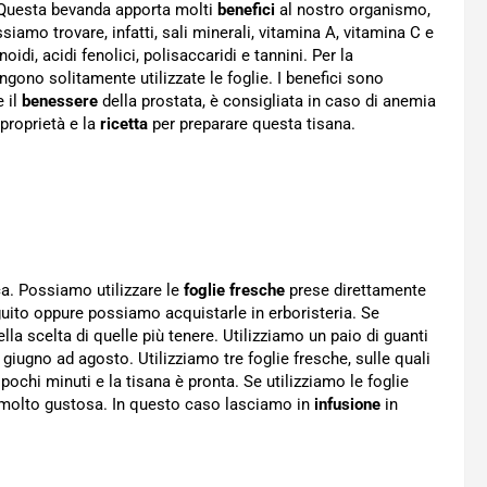
 Questa bevanda apporta molti
benefici
al nostro organismo,
ssiamo trovare, infatti, sali minerali, vitamina A, vitamina C e
oidi, acidi fenolici, polisaccaridi e tannini. Per la
gono solitamente utilizzate le foglie. I benefici sono
e il
benessere
della prostata, è consigliata in caso di anemia
 proprietà e la
ricetta
per preparare questa tisana.
ca. Possiamo utilizzare le
foglie fresche
prese direttamente
eguito oppure possiamo acquistarle in erboristeria. Se
la scelta di quelle più tenere. Utilizziamo un paio di guanti
 giugno ad agosto. Utilizziamo tre foglie fresche, sulle quali
chi minuti e la tisana è pronta. Se utilizziamo le foglie
a molto gustosa. In questo caso lasciamo in
infusione
in