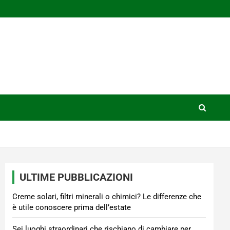
ULTIME PUBBLICAZIONI
Creme solari, filtri minerali o chimici? Le differenze che
è utile conoscere prima dell’estate
Sei luoghi straordinari che rischiano di cambiare per