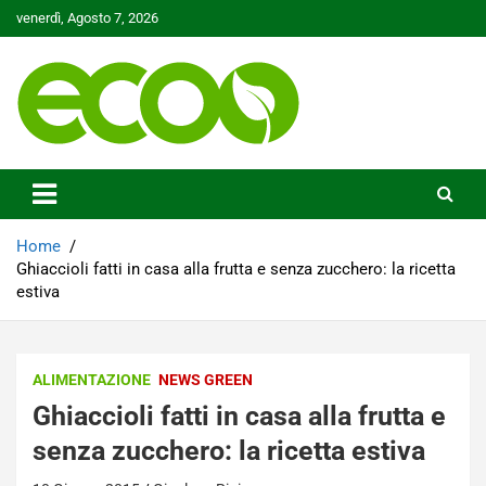
Skip
venerdì, Agosto 7, 2026
to
content
Tutelare il nostro Pianeta è la nostra priorità
Ecoo.it
Home
Ghiaccioli fatti in casa alla frutta e senza zucchero: la ricetta
estiva
ALIMENTAZIONE
NEWS GREEN
Ghiaccioli fatti in casa alla frutta e
senza zucchero: la ricetta estiva