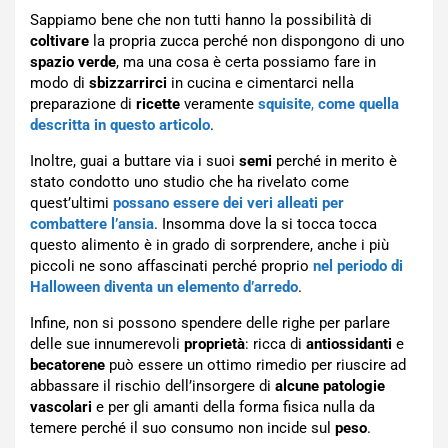
Sappiamo bene che non tutti hanno la possibilità di
coltivare
la propria zucca perché non dispongono di uno
spazio verde
, ma una cosa è certa possiamo fare in
modo di
sbizzarrirci
in cucina e cimentarci nella
preparazione di
ricette
veramente
squisite
,
come quella
descritta in questo articolo
.
Inoltre, guai a buttare via i suoi
semi
perché in merito è
stato condotto uno studio che ha rivelato come
quest’ultimi
possano essere dei veri alleati per
combattere l’ansia
. Insomma dove la si tocca tocca
questo alimento è in grado di sorprendere, anche i più
piccoli ne sono affascinati perché proprio
nel periodo di
Halloween diventa un elemento d’arredo
.
Infine, non si possono spendere delle righe per parlare
delle sue innumerevoli
proprietà
: ricca di
antiossidanti
e
becatorene
può essere un ottimo rimedio per riuscire ad
abbassare il rischio dell’insorgere di
alcune patologie
vascolari
e per gli amanti della forma fisica nulla da
temere perché il suo consumo non incide sul
peso
.