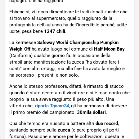
capogiro che ha raggiunto.
Ebbene sì, vi tocca dimenticare le tradizionali zucche che
si trovano al supermercato, quello raggiunto dalla
protagonista dell’autunno ha dell’incredibile perché, udite
udite, pesa bene
1247 chili
.
La kermesse
Safeway World Championship Pumpkin
Weigh-Off
ha avuto luogo nel comune di
Half Moon
Bay
(California) qualche giorno fa. In occasione della
strabiliante manifestazione la zucca “ha dovuto fare i
conti” con altri ortaggi, ma alla fine ha avuto la meglio e
ha sorpreso i presenti e non solo.
Anche lo stesso professore, difatti, è rimasto di stucco
quando è stato decretato il vincitore e si è reso conto che
proprio la sua aveva raggiunto il peso più alto. Una
vittoria che,
riporta
Tgcom24
, gli ha permesso di ricevere
il primo premio del campionato:
30mila dollari
.
Qualche tempo era riuscito a battere altri
due record
,
puntando sempre sulla
zucca
(e pare proprio gli porti
fortuna). Passione e amore per le coltivazioni questa le