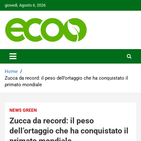
Skip
giovedì, Agosto 6, 2026
to
content
Tutelare il nostro Pianeta è la nostra priorità
Ecoo.it
Home
Zucca da record: il peso dell’ortaggio che ha conquistato il
primato mondiale
NEWS GREEN
Zucca da record: il peso
dell’ortaggio che ha conquistato il
primato mondiale