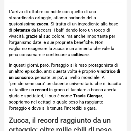
L’arrivo di ottobre coincide con quello di uno
straordinario ortaggio, stiamo parlando della
gustosissima
zucca
. Si tratta di un ingrediente alla base
di
pietanze
da leccarsi i baffi dando loro un tocco di
vivacità, grazie al suo colore, ma anche importante per
l’organismo date le sue proprietà benefiche. Non
vogliamo esagerare la zucca è un alimento che vale la
pena consumare e continuare a
coltivare
.
In questi giorni, però, l’ortaggio si è reso protagonista di
un altro episodio, anzi questa volta è proprio
vincitrice di
un concorso
, pensate un po’, a livello mondiale. A
“prendersene cura” un docente universitario che è riuscito
a stabilire un
record
in grado di lasciare a bocca aperta
giuria e spettatori, il suo è nome
Travis Gienger
,
scopriamo nel dettaglio quale peso ha raggiunto
l’ortaggio e dove si è tenuta l’incredibile gara.
Zucca, il record raggiunto da un
ortaggio: oltre mille chili di peso