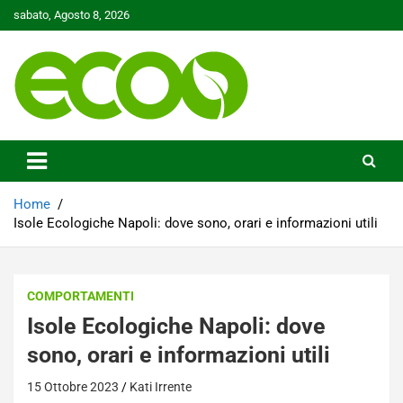
Skip
sabato, Agosto 8, 2026
to
content
Tutelare il nostro Pianeta è la nostra priorità
Ecoo.it
Home
Isole Ecologiche Napoli: dove sono, orari e informazioni utili
COMPORTAMENTI
Isole Ecologiche Napoli: dove
sono, orari e informazioni utili
15 Ottobre 2023
Kati Irrente