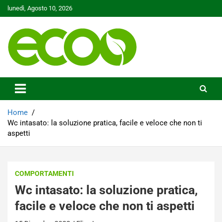
Skip
lunedì, Agosto 10, 2026
to
content
Tutelare il nostro Pianeta è la nostra priorità
Ecoo.it
Home
Wc intasato: la soluzione pratica, facile e veloce che non ti
aspetti
COMPORTAMENTI
Wc intasato: la soluzione pratica,
facile e veloce che non ti aspetti