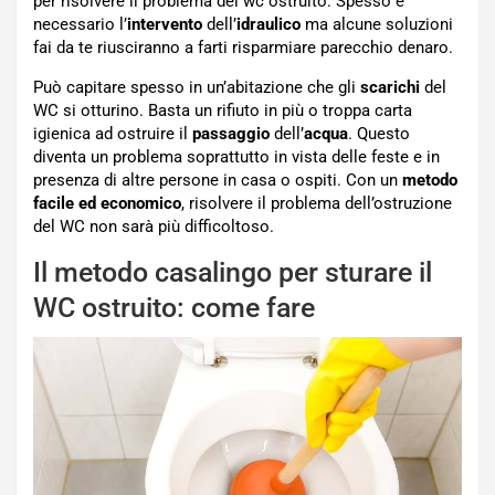
per risolvere il problema del wc ostruito. Spesso è
necessario l’
intervento
dell’
idraulico
ma alcune soluzioni
fai da te riusciranno a farti risparmiare parecchio denaro.
Può capitare spesso in un’abitazione che gli
scarichi
del
WC si otturino. Basta un rifiuto in più o troppa carta
igienica ad ostruire il
passaggio
dell’
acqua
. Questo
diventa un problema soprattutto in vista delle feste e in
presenza di altre persone in casa o ospiti. Con un
metodo
facile ed economico
, risolvere il problema dell’ostruzione
del WC non sarà più difficoltoso.
Il metodo casalingo per sturare il
WC ostruito: come fare