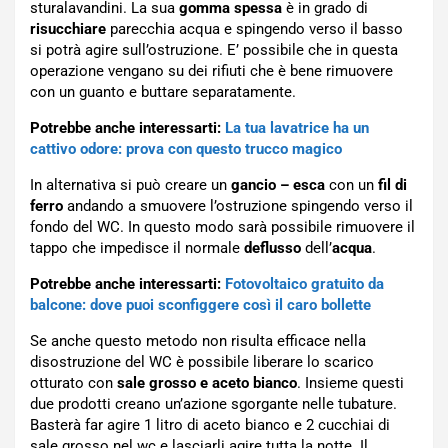
sturalavandini. La sua
gomma spessa
è in grado di
risucchiare
parecchia acqua e spingendo verso il basso
si potrà agire sull’ostruzione. E’ possibile che in questa
operazione vengano su dei rifiuti che è bene rimuovere
con un guanto e buttare separatamente.
Potrebbe anche interessarti:
La tua lavatrice ha un
cattivo odore: prova con questo trucco magico
In alternativa si può creare un
gancio – esca
con un
fil di
ferro
andando a smuovere l’ostruzione spingendo verso il
fondo del WC. In questo modo sarà possibile rimuovere il
tappo che impedisce il normale
deflusso
dell’
acqua
.
Potrebbe anche interessarti:
Fotovoltaico gratuito da
balcone: dove puoi sconfiggere così il caro bollette
Se anche questo metodo non risulta efficace nella
disostruzione del WC è possibile liberare lo scarico
otturato con
sale grosso e aceto bianco
. Insieme questi
due prodotti creano un’azione sgorgante nelle tubature.
Basterà far agire 1 litro di aceto bianco e 2 cucchiai di
sale grosso nel wc e lasciarli agire tutta la notte. Il