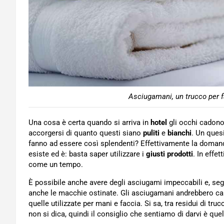
Asciugamani, un trucco per fa
Una cosa è certa quando si arriva in
hotel
gli occhi cadon
accorgersi di quanto questi siano
puliti
e
bianchi
. Un ques
fanno ad essere così splendenti? Effettivamente la domanda
esiste ed è: basta saper utilizzare i
giusti prodotti
. In effe
come un tempo.
È possibile anche avere degli asciugami impeccabili e, seg
anche le macchie ostinate. Gli asciugamani andrebbero cam
quelle utilizzate per mani e faccia. Si sa, tra residui di tr
non si dica, quindi il consiglio che sentiamo di darvi è que