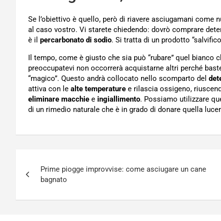
Se l’obiettivo è quello, però di riavere asciugamani come 
al caso vostro. Vi starete chiedendo: dovrò comprare deter
è il
percarbonato di sodio
. Si tratta di un prodotto “salvifi
Il tempo, come è giusto che sia può “rubare” quel bianco
preoccupatevi non occorrerà acquistarne altri perché bas
“magico”. Questo andrà collocato nello scomparto del
det
attiva con le
alte temperature
e rilascia ossigeno, riuscen
eliminare macchie
e
ingiallimento
. Possiamo utilizzare que
di un rimedio naturale che è in grado di donare quella luc
Navigazione
Prime piogge improvvise: come asciugare un cane
articoli
bagnato