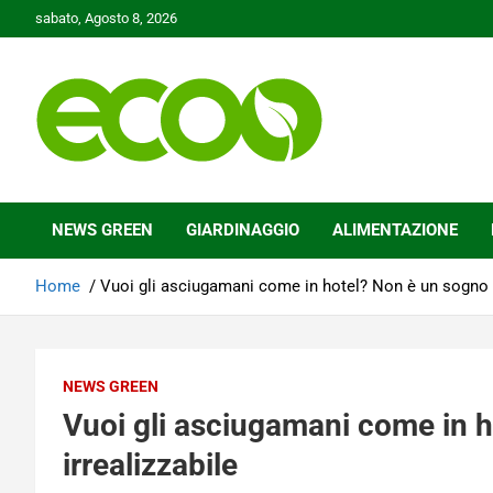
Skip
sabato, Agosto 8, 2026
to
content
Tutelare il nostro Pianeta è la nostra priorità
Ecoo.it
NEWS GREEN
GIARDINAGGIO
ALIMENTAZIONE
Home
Vuoi gli asciugamani come in hotel? Non è un sogno i
NEWS GREEN
Vuoi gli asciugamani come in 
irrealizzabile