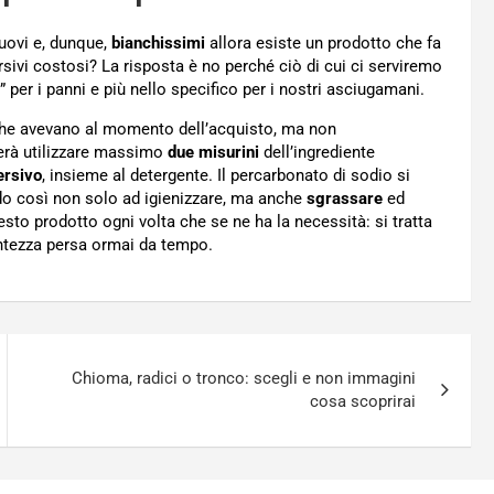
nuovi e, dunque,
bianchissimi
allora esiste un prodotto che fa
sivi costosi? La risposta è no perché ciò di cui ci serviremo
co” per i panni e più nello specifico per i nostri asciugamani.
 che avevano al momento dell’acquisto, ma non
terà utilizzare massimo
due misurini
dell’ingrediente
ersivo
, insieme al detergente. Il percarbonato di sodio si
do così non solo ad igienizzare, ma anche
sgrassare
ed
sto prodotto ogni volta che se ne ha la necessità: si tratta
entezza persa ormai da tempo.
Chioma, radici o tronco: scegli e non immagini
cosa scoprirai