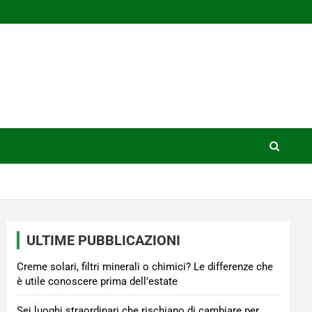
ULTIME PUBBLICAZIONI
Creme solari, filtri minerali o chimici? Le differenze che
è utile conoscere prima dell’estate
Sei luoghi straordinari che rischiano di cambiare per