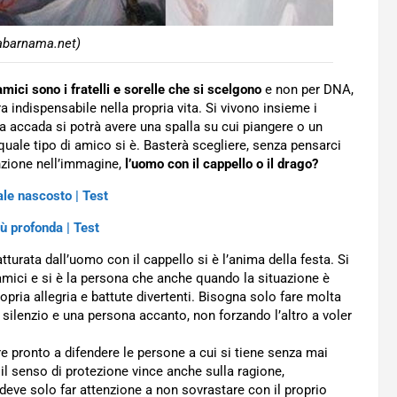
abarnama.net)
amici sono i fratelli e sorelle che si scelgono
e non per DNA,
ra indispensabile nella propria vita. Si vivono insieme i
a accada si potrà avere una spalla su cui piangere o un
uale tipo di amico si è. Basterà scegliere, senza pensarci
enzione nell’immagine,
l’uomo con il cappello o il drago?
male nascosto | Test
ù profonda | Test
tturata dall’uomo con il cappello si è l’anima della festa. Si
 amici e si è la persona che anche quando la situazione è
propria allegria e battute divertenti. Bisogna solo fare molta
 silenzio e una persona accanto, non forzando l’altro a voler
re pronto a difendere le persone a cui si tiene senza mai
il senso di protezione vince anche sulla ragione,
 deve solo far attenzione a non sovrastare con il proprio