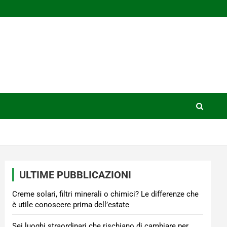
ULTIME PUBBLICAZIONI
Creme solari, filtri minerali o chimici? Le differenze che
è utile conoscere prima dell’estate
Sei luoghi straordinari che rischiano di cambiare per