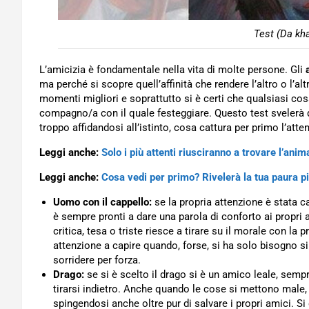
Test (Da kh
L’amicizia è fondamentale nella vita di molte persone. Gli
ma perché si scopre quell’affinità che rendere l’altro o l’alt
momenti migliori e soprattutto si è certi che qualsiasi cos
compagno/a con il quale festeggiare. Questo test svelerà q
troppo affidandosi all’istinto, cosa cattura per primo l’att
Leggi anche:
Solo i più attenti riusciranno a trovare l’ani
Leggi anche:
Cosa vedi per primo? Rivelerà la tua paura pi
Uomo con il cappello:
se la propria attenzione è stata ca
è sempre pronti a dare una parola di conforto ai propri
critica, tesa o triste riesce a tirare su il morale con la 
attenzione a capire quando, forse, si ha solo bisogno si
sorridere per forza.
Drago:
se si è scelto il drago si è un amico leale, semp
tirarsi indietro. Anche quando le cose si mettono male, 
spingendosi anche oltre pur di salvare i propri amici. Si