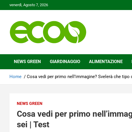
Skip
venerdì, Agosto 7, 2026
to
content
Tutelare il nostro Pianeta è la nostra priorità
Ecoo.it
NEWS GREEN
GIARDINAGGIO
ALIMENTAZIONE
Home
Cosa vedi per primo nell’immagine? Svelerà che tipo d
NEWS GREEN
Cosa vedi per primo nell’immag
sei | Test