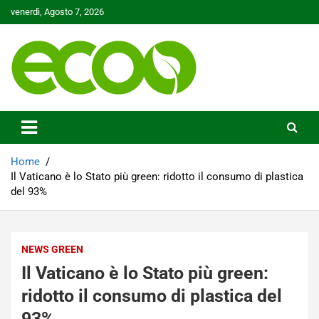
Skip
venerdì, Agosto 7, 2026
to
content
Tutelare il nostro Pianeta è la nostra priorità
Ecoo.it
Home
Il Vaticano è lo Stato più green: ridotto il consumo di plastica
del 93%
NEWS GREEN
Il Vaticano è lo Stato più green:
ridotto il consumo di plastica del
93%