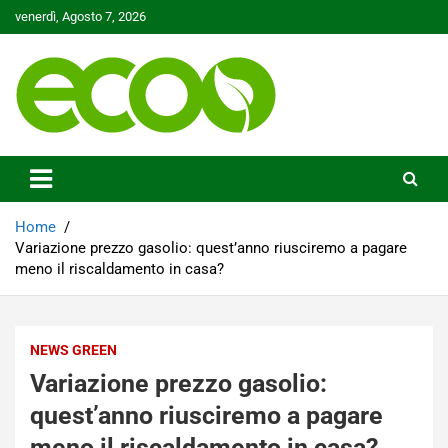
Skip
venerdì, Agosto 7, 2026
to
content
Tutelare il nostro Pianeta è la nostra priorità
Ecoo.it
Home
Variazione prezzo gasolio: quest’anno riusciremo a pagare
meno il riscaldamento in casa?
NEWS GREEN
Variazione prezzo gasolio:
quest’anno riusciremo a pagare
meno il riscaldamento in casa?