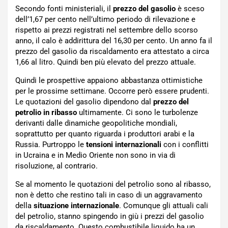
Secondo fonti ministeriali, il
prezzo del gasolio
è sceso
dell’1,67 per cento nell’ultimo periodo di rilevazione e
rispetto ai prezzi registrati nel settembre dello scorso
anno, il calo è addirittura del 16,30 per cento. Un anno fa il
prezzo del gasolio da riscaldamento era attestato a circa
1,66 al litro. Quindi ben più elevato del prezzo attuale.
Quindi le prospettive appaiono abbastanza ottimistiche
per le prossime settimane. Occorre però essere prudenti.
Le quotazioni del gasolio dipendono dal
prezzo del
petrolio in ribasso
ultimamente. Ci sono le turbolenze
derivanti dalle dinamiche geopolitiche mondiali,
soprattutto per quanto riguarda i produttori arabi e la
Russia. Purtroppo le
tensioni internazionali
con i conflitti
in Ucraina e in Medio Oriente non sono in via di
risoluzione, al contrario.
Se al momento le quotazioni del petrolio sono al ribasso,
non è detto che restino tali in caso di un aggravamento
della
situazione internazionale
. Comunque gli attuali cali
del petrolio, stanno spingendo in giù i prezzi del gasolio
da riscaldamento. Questo combustibile liquido ha un