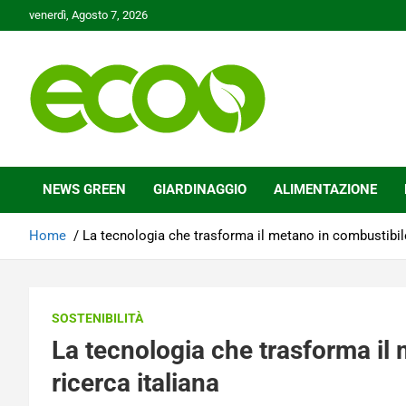
Skip
venerdì, Agosto 7, 2026
to
content
Tutelare il nostro Pianeta è la nostra priorità
Ecoo.it
NEWS GREEN
GIARDINAGGIO
ALIMENTAZIONE
Home
La tecnologia che trasforma il metano in combustibile 
SOSTENIBILITÀ
La tecnologia che trasforma il 
ricerca italiana