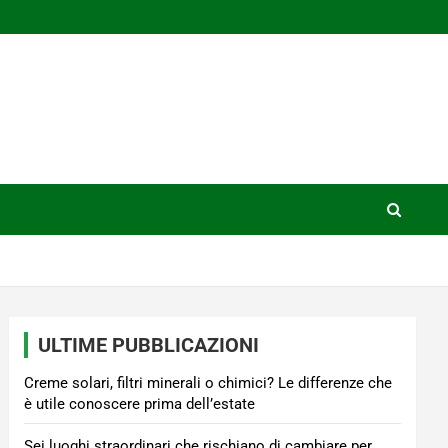
ULTIME PUBBLICAZIONI
Creme solari, filtri minerali o chimici? Le differenze che
è utile conoscere prima dell’estate
Sei luoghi straordinari che rischiano di cambiare per