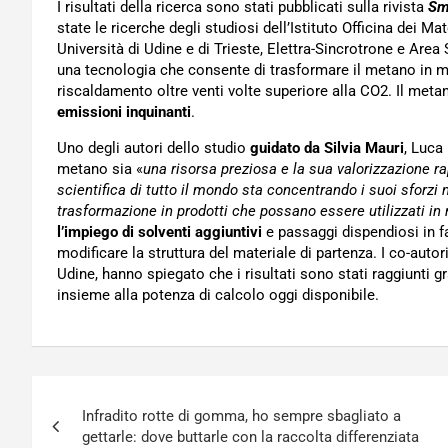
I risultati della ricerca sono stati pubblicati sulla rivista
Sm
state le ricerche degli studiosi dell’Istituto Officina dei Ma
Università di Udine e di Trieste, Elettra-Sincrotrone e Area
una tecnologia che consente di trasformare il metano in m
riscaldamento oltre venti volte superiore alla CO2. Il met
emissioni inquinanti
.
Uno degli autori dello studio
guidato da Silvia Mauri
, Luca
metano sia «
una risorsa preziosa e la sua valorizzazione 
scientifica di tutto il mondo sta concentrando i suoi sforzi n
trasformazione in prodotti che possano essere utilizzati in
l’impiego di solventi aggiuntivi
e passaggi dispendiosi in f
modificare la struttura del materiale di partenza. I co-autori
Udine, hanno spiegato che i risultati sono stati raggiunti g
insieme alla potenza di calcolo oggi disponibile.
Navigazione
Infradito rotte di gomma, ho sempre sbagliato a
articoli
gettarle: dove buttarle con la raccolta differenziata