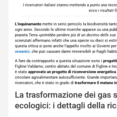
I ricercatori italiani stanno mettendo a punto una tecn
ecco i risultati f
L’inquinamento
mette in serio pericolo la biodiversità tanto
ogni anno. Secondo le ultime ricerche apparse su una pubbl
pianeta Terra «
potrebbe perdere più di un decimo delle sue s
scienziati affermano infatti che una specie su dieci si esti
questa ottica si pone anche l’appello rivolto ai Governi per
oceanici,
che può causare danni irreversibili ai fragili habit
A fare da contrappunto a questa situazione sono i
progetti
Figline Valdarno, centro abitato del comune di Figline e In
è stato
approvato un progetto di riconversione energetica
circolare agroalimentare autosufficiente. Grande importanza
ricercatori, che è stato in grado di
trasformare il metano i
La trasformazione dei gas s
ecologici: i dettagli della ri