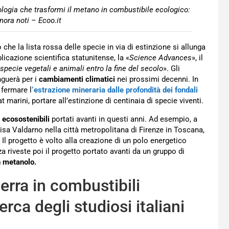
ologia che trasformi il metano in combustibile ecologico:
inora noti – Ecoo.it
 che la lista rossa delle specie in via di estinzione si allunga
icazione scientifica statunitense, la «
Science Advances
», il
pecie vegetali e animali entro la fine del secolo
». Gli
nguerà per i
cambiamenti climatici
nei prossimi decenni. In
 fermare l
‘estrazione mineraria dalle profondità dei fondali
at marini, portare all’estinzione di centinaia di specie viventi.
 ecosostenibili
portati avanti in questi anni. Ad esempio, a
cisa Valdarno nella città metropolitana di Firenze in Toscana,
. Il progetto è volto alla creazione di un polo energetico
 riveste poi il progetto portato avanti da un gruppo di
n metanolo.
erra in combustibili
cerca degli studiosi italiani