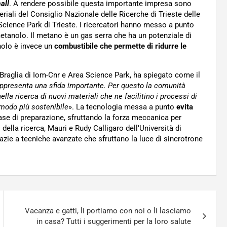
all
. A rendere possibile questa importante impresa sono
teriali del Consiglio Nazionale delle Ricerche di Trieste delle
 Science Park di Trieste. I ricercatori hanno messo a punto
etanolo. Il metano è un gas serra che ha un potenziale di
anolo è invece un
combustibile che permette di ridurre le
 Braglia di Iom-Cnr e Area Science Park, ha spiegato come il
rappresenta una sfida importante. Per questo la comunità
ella ricerca di nuovi materiali che ne facilitino i processi di
 modo più sostenibile
». La tecnologia messa a punto
evita
ase di preparazione, sfruttando la forza meccanica per
 della ricerca, Mauri e Rudy Calligaro dell’Università di
razie a tecniche avanzate che sfruttano la luce di sincrotrone
Vacanza e gatti, li portiamo con noi o li lasciamo
in casa? Tutti i suggerimenti per la loro salute