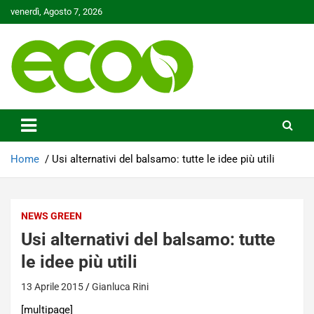
Skip
venerdì, Agosto 7, 2026
to
content
Tutelare il nostro Pianeta è la nostra priorità
Ecoo.it
Home
Usi alternativi del balsamo: tutte le idee più utili
NEWS GREEN
Usi alternativi del balsamo: tutte
le idee più utili
13 Aprile 2015
Gianluca Rini
[multipage]