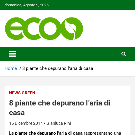
Skip
domenica, Agosto 9, 2026
to
content
Tutelare il nostro Pianeta è la nostra priorità
Ecoo.it
Home
8 piante che depurano l’aria di casa
NEWS GREEN
8 piante che depurano l’aria di
casa
15 Dicembre 2014
Gianluca Rini
Le
piante che depurano l’aria di casa
rappresentano una