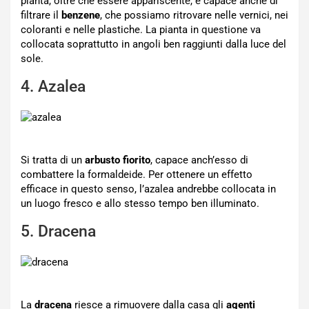
pianta, oltre che essere appariscente, è capace anche di
filtrare il
benzene
, che possiamo ritrovare nelle vernici, nei
coloranti e nelle plastiche. La pianta in questione va
collocata soprattutto in angoli ben raggiunti dalla luce del
sole.
4. Azalea
Si tratta di un
arbusto fiorito
, capace anch’esso di
combattere la formaldeide. Per ottenere un effetto
efficace in questo senso, l’azalea andrebbe collocata in
un luogo fresco e allo stesso tempo ben illuminato.
5. Dracena
La
dracena
riesce a rimuovere dalla casa gli
agenti