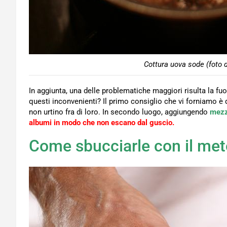
Cottura uova sode (foto 
In aggiunta, una delle problematiche maggiori risulta la fuo
questi inconvenienti? Il primo consiglio che vi forniamo è 
non urtino fra di loro. In secondo luogo, aggiungendo
mezz
albumi in modo che non escano dal guscio.
Come sbucciarle con il met