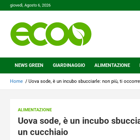
Skip
giovedì, Agosto 6, 2026
to
content
Tutelare il nostro Pianeta è la nostra priorità
Ecoo.it
NEWS GREEN
GIARDINAGGIO
ALIMENTAZIONE
Home
Uova sode, è un incubo sbucciarle: non più, ti occorr
ALIMENTAZIONE
Uova sode, è un incubo sbucciar
un cucchiaio