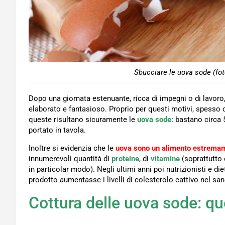
Sbucciare le uova sode (fot
Dopo una giornata estenuante, ricca di impegni o di lavoro,
elaborato e fantasioso. Proprio per questi motivi, spesso c
queste risultano sicuramente le
uova sode:
bastano circa 5
portato in tavola.
Inoltre si evidenzia che le
uova sono un alimento estremam
innumerevoli quantità di
proteine
, di
vitamine
(soprattutto 
in particolar modo). Negli ultimi anni poi nutrizionisti e 
prodotto aumentasse i livelli di colesterolo cattivo nel s
Cottura delle uova sode: qu