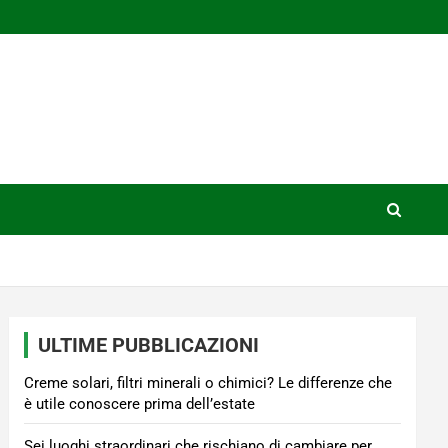
ULTIME PUBBLICAZIONI
Creme solari, filtri minerali o chimici? Le differenze che
è utile conoscere prima dell’estate
Sei luoghi straordinari che rischiano di cambiare per