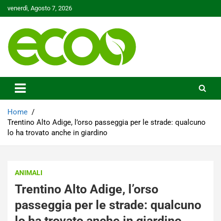
Skip
venerdì, Agosto 7, 2026
to
content
Tutelare il nostro Pianeta è la nostra priorità
Ecoo.it
Home
Trentino Alto Adige, l’orso passeggia per le strade: qualcuno
lo ha trovato anche in giardino
ANIMALI
Trentino Alto Adige, l’orso
passeggia per le strade: qualcuno
lo ha trovato anche in giardino