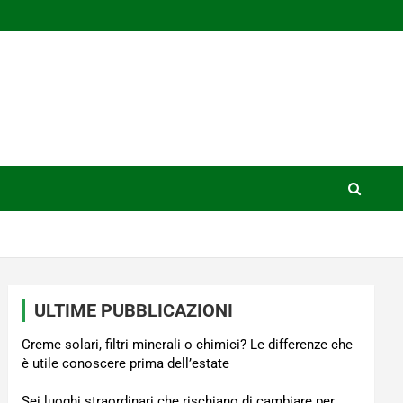
ULTIME PUBBLICAZIONI
Creme solari, filtri minerali o chimici? Le differenze che
è utile conoscere prima dell’estate
Sei luoghi straordinari che rischiano di cambiare per