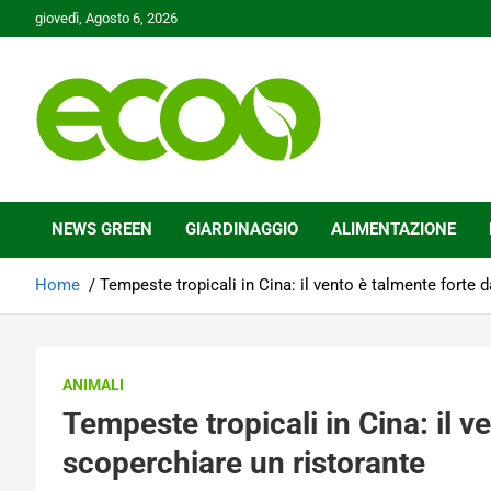
Skip
giovedì, Agosto 6, 2026
to
content
Tutelare il nostro Pianeta è la nostra priorità
Ecoo.it
NEWS GREEN
GIARDINAGGIO
ALIMENTAZIONE
Home
Tempeste tropicali in Cina: il vento è talmente forte 
ANIMALI
Tempeste tropicali in Cina: il v
scoperchiare un ristorante