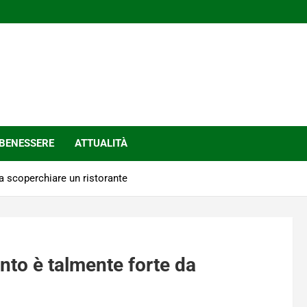
BENESSERE
ATTUALITÀ
da scoperchiare un ristorante
ento è talmente forte da