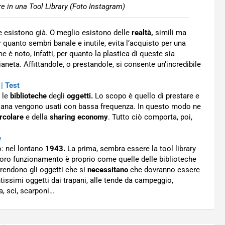
are in una Tool Library (Foto Instagram)
e esistono già. O meglio esistono delle
realtà,
simili ma
er quanto sembri banale e inutile, evita l’acquisto per una
me è noto, infatti, per quanto la plastica di queste sia
pianeta. Affittandole, o prestandole, si consente un’incredibile
 | Test
e le
biblioteche
degli
oggetti.
Lo scopo è quello di prestare e
otidiana vengono usati con bassa frequenza. In questo modo ne
rcolare
e della
sharing economy
. Tutto ciò comporta, poi,
e
o: nel lontano
1943.
La prima, sembra essere la tool library
l loro funzionamento è proprio come quelle delle biblioteche
i prendono gli oggetti che si
necessitano
che dovranno essere
issimi oggetti dai trapani, alle tende da campeggio,
a, sci, scarponi…