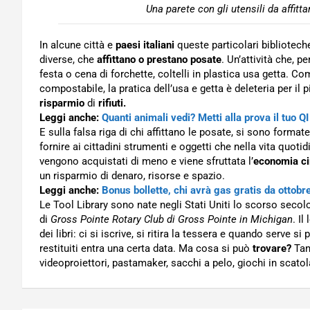
Una parete con gli utensili da affitt
In alcune città e
paesi italiani
queste particolari bibliotech
diverse, che
affittano o prestano posate
. Un’attività che, p
festa o cena di forchette, coltelli in plastica usa getta. Co
compostabile, la pratica dell’usa e getta è deleteria per il 
risparmio
di
rifiuti.
Leggi anche:
Quanti animali vedi? Metti alla prova il tuo QI
E sulla falsa riga di chi affittano le posate, si sono format
fornire ai cittadini strumenti e oggetti che nella vita qu
vengono acquistati di meno e viene sfruttata l’
economia ci
un risparmio di denaro, risorse e spazio.
Leggi anche:
Bonus bollette, chi avrà gas gratis da ottobr
Le Tool Library sono nate negli Stati Uniti lo scorso secol
di
Gross Pointe Rotary Club di Gross Pointe in Michigan
. I
dei libri: ci si iscrive, si ritira la tessera e quando serve s
restituiti entra una certa data. Ma cosa si può
trovare?
Tant
videoproiettori, pastamaker, sacchi a pelo, giochi in scatol