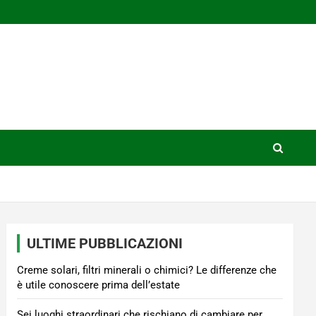
ULTIME PUBBLICAZIONI
Creme solari, filtri minerali o chimici? Le differenze che
è utile conoscere prima dell’estate
Sei luoghi straordinari che rischiano di cambiare per