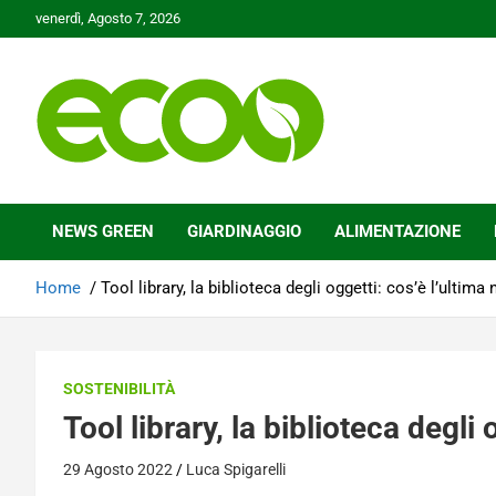
Skip
venerdì, Agosto 7, 2026
to
content
Tutelare il nostro Pianeta è la nostra priorità
Ecoo.it
NEWS GREEN
GIARDINAGGIO
ALIMENTAZIONE
Home
Tool library, la biblioteca degli oggetti: cos’è l’ultima 
SOSTENIBILITÀ
Tool library, la biblioteca degli 
29 Agosto 2022
Luca Spigarelli