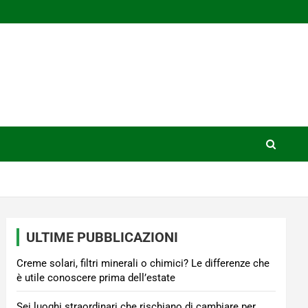
ULTIME PUBBLICAZIONI
Creme solari, filtri minerali o chimici? Le differenze che
è utile conoscere prima dell’estate
Sei luoghi straordinari che rischiano di cambiare per