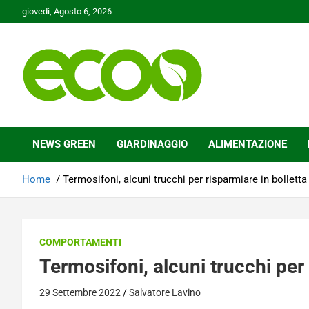
Skip
giovedì, Agosto 6, 2026
to
content
Tutelare il nostro Pianeta è la nostra priorità
Ecoo.it
NEWS GREEN
GIARDINAGGIO
ALIMENTAZIONE
Home
Termosifoni, alcuni trucchi per risparmiare in bolletta
COMPORTAMENTI
Termosifoni, alcuni trucchi per 
29 Settembre 2022
Salvatore Lavino