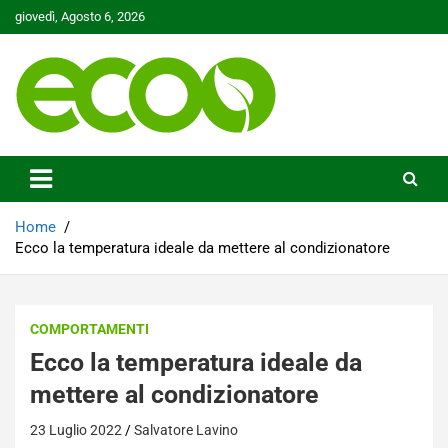
Skip
giovedì, Agosto 6, 2026
to
content
Tutelare il nostro Pianeta è la nostra priorità
Ecoo.it
Home
Ecco la temperatura ideale da mettere al condizionatore
COMPORTAMENTI
Ecco la temperatura ideale da
mettere al condizionatore
23 Luglio 2022
Salvatore Lavino