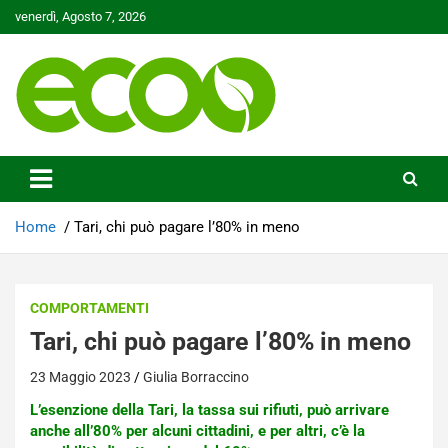
Skip
venerdì, Agosto 7, 2026
to
content
Tutelare il nostro Pianeta è la nostra priorità
Ecoo.it
Home
Tari, chi può pagare l’80% in meno
COMPORTAMENTI
Tari, chi può pagare l’80% in meno
23 Maggio 2023
Giulia Borraccino
L’esenzione della Tari, la tassa sui rifiuti, può arrivare
anche all’80% per alcuni cittadini, e per altri, c’è la