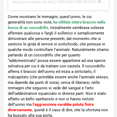
Un post condiviso da WILD AROUND THE WORLD 🌍 (@infavoritewild)
Come mostrano le immagini, quest’uomo, le cui
generalità non sono note,
ha infilato intero braccio nella
bocca di un coccodrillo,
inizialmente sembrava volesse
afferrare qualcosa o fargli il solletico o semplicemente
dimostrare alle persone presenti, dal momento che si
sentono le grida di terrore in sottofondo, che potesse in
qualche modo controllare l’animale. Naturalmente stiamo
parlando di un coccodrillo che per quanto
“addomesticato” possa essere appartiene ad una specie
selvatica per cui è da trattare con cautela. Il coccodrillo
afferra il braccio dell’uomo ed inizia a stritolarlo, il
malcapitato (che potrebbe essere anche l’animale stesso,
ma dipende dai punti di vista), cerca di liberarsi, nelle
immagini che seguono si vede del sangue e l’arto
dell’addestratore squarciato in diverse parti. Non è stato
affatto un bello spettacolo e non si hanno notizie
dell’uomo ma
l’aggressione sarebbe potuta finire
diversamente,
quindi è il caso di dire, che la sfortuna non
ha bussato alla sua porta.