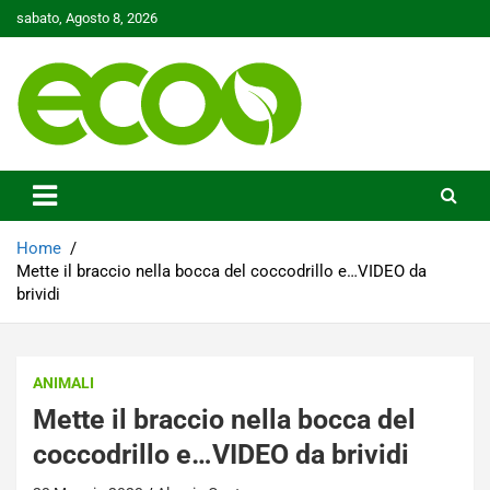
Skip
sabato, Agosto 8, 2026
to
content
Tutelare il nostro Pianeta è la nostra priorità
Ecoo.it
Home
Mette il braccio nella bocca del coccodrillo e…VIDEO da
brividi
ANIMALI
Mette il braccio nella bocca del
coccodrillo e…VIDEO da brividi