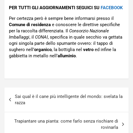
PER TUTTI GLI AGGIORNAMENTI SEGUICI SU
FACEBOOK
Per certezza però è sempre bene informarsi presso il
Comune di residenza
e conoscere le direttive specifiche
per la raccolta differenziata. Il
Consorzio Nazionale
Imballaggi
, il
CONAI
, specifica in quale secchio va gettata
ogni singola parte dello spumante ovvero: il tappo di
sughero nell’
organico
, la bottiglia nel
vetro
ed infine la
gabbietta in metallo nell’
alluminio
.
Navigazione
Sai qual è il cane più intelligente del mondo: svelata la
articoli
razza
Trapiantare una pianta: come farlo senza rischiare di
rovinarla