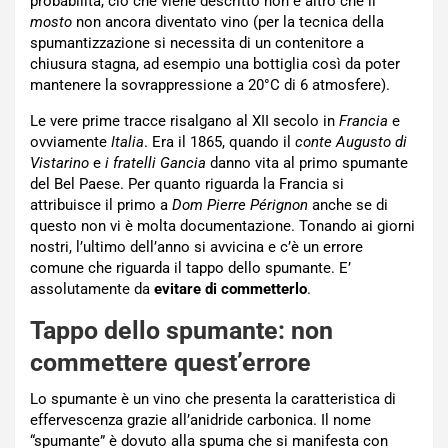
probabilità, ciò che viene descritto non è altro che il
mosto
non ancora diventato vino (per la tecnica della
spumantizzazione si necessita di un contenitore a
chiusura stagna, ad esempio una bottiglia così da poter
mantenere la sovrappressione a 20°C di 6 atmosfere).
Le vere prime tracce risalgano al XII secolo in
Francia
e
ovviamente
Italia
. Era il 1865, quando il
conte Augusto di
Vistarino
e
i fratelli Gancia
danno vita al primo spumante
del Bel Paese. Per quanto riguarda la Francia si
attribuisce il primo a
Dom Pierre Pérignon
anche se di
questo non vi è molta documentazione. Tonando ai giorni
nostri, l’ultimo dell’anno si avvicina e c’è un errore
comune che riguarda il tappo dello spumante. E’
assolutamente da
evitare di
commetterlo
.
Tappo dello spumante: non
commettere quest’errore
Lo spumante è un vino che presenta la caratteristica di
effervescenza grazie all’anidride carbonica. Il nome
“spumante” è dovuto alla spuma che si manifesta con