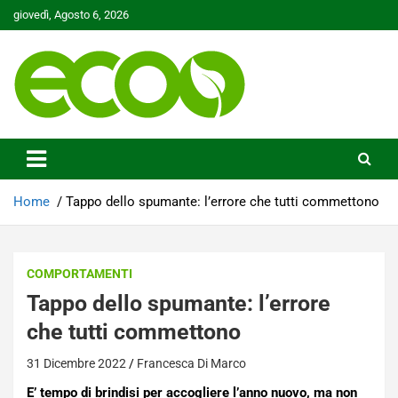
Skip
giovedì, Agosto 6, 2026
to
content
Tutelare il nostro Pianeta è la nostra priorità
Ecoo.it
Home
Tappo dello spumante: l’errore che tutti commettono
COMPORTAMENTI
Tappo dello spumante: l’errore
che tutti commettono
31 Dicembre 2022
Francesca Di Marco
E’ tempo di brindisi per accogliere l’anno nuovo, ma non