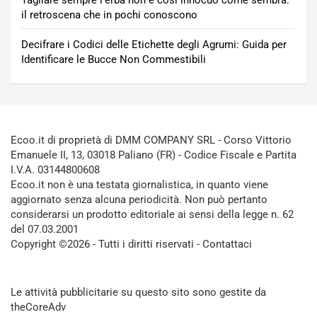
Tagliare sempre l’erba non è così innocuo come sembra:
il retroscena che in pochi conoscono
Decifrare i Codici delle Etichette degli Agrumi: Guida per
Identificare le Bucce Non Commestibili
Ecoo.it di proprietà di DMM COMPANY SRL - Corso Vittorio
Emanuele II, 13, 03018 Paliano (FR) - Codice Fiscale e Partita
I.V.A. 03144800608
Ecoo.it non è una testata giornalistica, in quanto viene
aggiornato senza alcuna periodicità. Non può pertanto
considerarsi un prodotto editoriale ai sensi della legge n. 62
del 07.03.2001
Copyright ©2026 - Tutti i diritti riservati -
Contattaci
Le attività pubblicitarie su questo sito sono gestite da
theCoreAdv