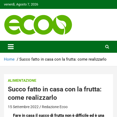
Skip
venerdì, Agosto 7, 2026
to
content
Tutelare il nostro Pianeta è la nostra priorità
Ecoo.it
Home
Succo fatto in casa con la frutta: come realizzarlo
ALIMENTAZIONE
Succo fatto in casa con la frutta:
come realizzarlo
15 Settembre 2022
Redazione Ecoo
Fare in casa il succo di frutta non è difficile ed è una