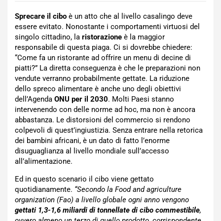
Sprecare il cibo
è un atto che al livello casalingo deve
essere evitato. Nonostante i comportamenti virtuosi del
singolo cittadino, la
ristorazione
è la maggior
responsabile di questa piaga. Ci si dovrebbe chiedere:
“Come fa un ristorante ad offrire un menu di decine di
piatti?” La diretta conseguenza è che le preparazioni non
vendute verranno probabilmente gettate. La riduzione
dello spreco alimentare è anche uno degli obiettivi
dell’Agenda
ONU per il 2030
. Molti Paesi stanno
intervenendo con delle norme ad hoc, ma non è ancora
abbastanza. Le distorsioni del commercio si rendono
colpevoli di quest’ingiustizia. Senza entrare nella retorica
dei bambini africani, è un dato di fatto l’enorme
disuguaglianza al livello mondiale sull’accesso
all’alimentazione.
Ed in questo scenario il cibo viene gettato
quotidianamente.
“Secondo la Food and agriculture
organization (Fao) a livello globale ogni anno vengono
gettati 1,3-1,6 miliardi di tonnellate di cibo commestibile
,
ovvero almeno un terzo di quello prodotto, corrispondente