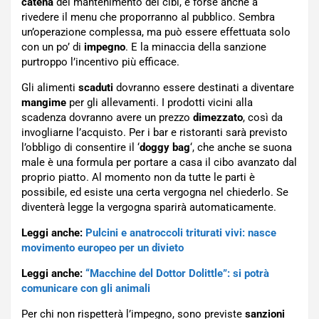
catena
del mantenimento dei cibi, e forse anche a
rivedere il menu che proporranno al pubblico. Sembra
un’operazione complessa, ma può essere effettuata solo
con un po’ di
impegno
. E la minaccia della sanzione
purtroppo l’incentivo più efficace.
Gli alimenti
scaduti
dovranno essere destinati a diventare
mangime
per gli allevamenti. I prodotti vicini alla
scadenza dovranno avere un prezzo
dimezzato
, così da
invogliarne l’acquisto. Per i bar e ristoranti sarà previsto
l’obbligo di consentire il ‘
doggy bag
‘, che anche se suona
male è una formula per portare a casa il cibo avanzato dal
proprio piatto. Al momento non da tutte le parti è
possibile, ed esiste una certa vergogna nel chiederlo. Se
diventerà legge la vergogna sparirà automaticamente.
Leggi anche:
Pulcini e anatroccoli triturati vivi: nasce
movimento europeo per un divieto
Leggi anche:
“Macchine del Dottor Dolittle”: si potrà
comunicare con gli animali
Per chi non rispetterà l’impegno, sono previste
sanzioni