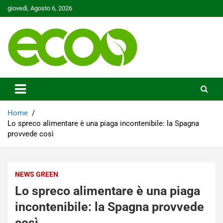
Skip
giovedì, Agosto 6, 2026
to
content
Tutelare il nostro Pianeta è la nostra priorità
Ecoo.it
Home
Lo spreco alimentare è una piaga incontenibile: la Spagna
provvede così
NEWS GREEN
Lo spreco alimentare è una piaga
incontenibile: la Spagna provvede
così