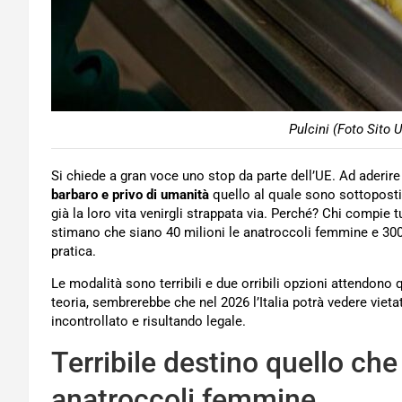
Pulcini (Foto Sito U
Si chiede a gran voce uno stop da parte dell’UE. Ad aderir
barbaro e privo di umanità
quello al quale sono sottopost
già la loro vita venirgli strappata via. Perché? Chi compie t
stimano che siano 40 milioni le anatroccoli femmine e 300 
pratica.
Le modalità sono terribili e due orribili opzioni attendono
teoria, sembrerebbe che nel 2026 l’Italia potrà vedere viet
incontrollato e risultando legale.
Terribile destino quello ch
anatroccoli femmine