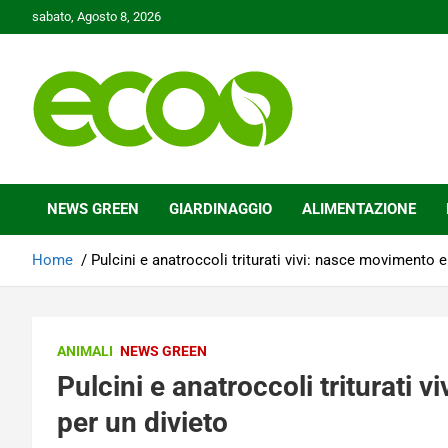
Skip
sabato, Agosto 8, 2026
to
content
Tutelare il nostro Pianeta è la nostra priorità
Ecoo.it
NEWS GREEN
GIARDINAGGIO
ALIMENTAZIONE
Home
Pulcini e anatroccoli triturati vivi: nasce movimento 
ANIMALI
NEWS GREEN
Pulcini e anatroccoli triturati
per un divieto