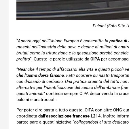
Pulcini (Foto Sito U
“
Ancora oggi nell’Unione Europea è consentita la
pratica di
maschi nell’industria delle uova e decine di milioni di anat
brutali come la triturazione e la gassazione perché conside
profitto
“. Queste le parole utilizzate da
OIPA
per accompagna
“
Neanche il tempo di affacciarsi alla vita e questi piccoli v
che l’uomo dovrà farsene
. Fatti scorrere su nastri trasporta
con diossido di carbonio. Una pratica cruenta del tutto no
alternativi per l’identificazione del sesso dell’embrione (me
questi animali
” continua sempre OIPA descrivendo la crudel
pulcini e anatroccoli.
Per poter dire basta a tutto questo, OIPA con altre ONG eu
coordinata
dall’associazione francese L214
. Inoltre info
partecipare a quest’iniziativa “
collegandosi al sito dedicato