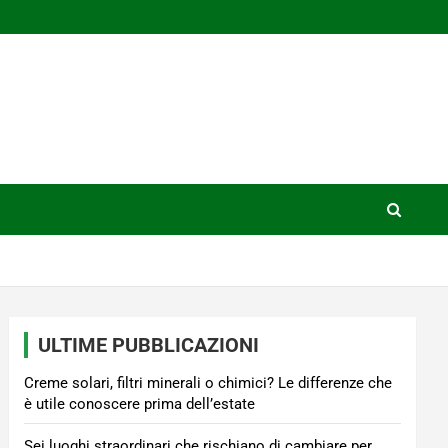
ULTIME PUBBLICAZIONI
Creme solari, filtri minerali o chimici? Le differenze che
è utile conoscere prima dell’estate
Sei luoghi straordinari che rischiano di cambiare per