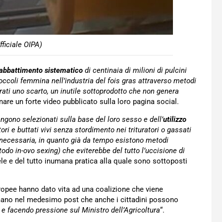
fficiale OIPA)
 abbattimento sistematico
di centinaia di milioni di pulcini
roccoli femmina nell’industria del fois gras attraverso metodi
rati uno scarto, un inutile sottoprodotto che non genera
re un forte video pubblicato sulla loro pagina social.
engono selezionati sulla base del loro sesso e dell’
utilizzo
tori e buttati vivi senza stordimento nei trituratori o gassati
n necessaria, in quanto già da tempo esistono metodi
todo in-ovo sexing) che eviterebbe del tutto l’uccisione di
e e del tutto inumana pratica alla quale sono sottoposti
ropee hanno dato vita ad una coalizione che viene
rmano nel medesimo post che anche i cittadini possono
 e facendo pressione sul Ministro dell’Agricoltura
“.