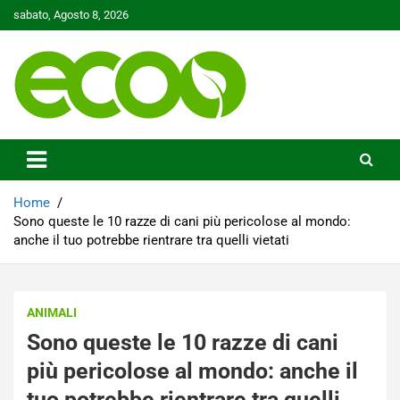
Skip
sabato, Agosto 8, 2026
to
content
Tutelare il nostro Pianeta è la nostra priorità
Ecoo.it
Home
Sono queste le 10 razze di cani più pericolose al mondo:
anche il tuo potrebbe rientrare tra quelli vietati
ANIMALI
Sono queste le 10 razze di cani
più pericolose al mondo: anche il
tuo potrebbe rientrare tra quelli