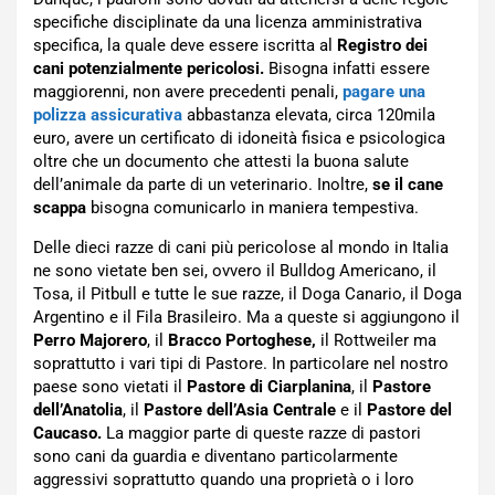
specifiche disciplinate da una licenza amministrativa
specifica, la quale deve essere iscritta al
Registro dei
cani potenzialmente pericolosi.
Bisogna infatti essere
maggiorenni, non avere precedenti penali,
pagare una
polizza assicurativa
abbastanza elevata, circa 120mila
euro, avere un certificato di idoneità fisica e psicologica
oltre che un documento che attesti la buona salute
dell’animale da parte di un veterinario. Inoltre,
se il cane
scappa
bisogna comunicarlo in maniera tempestiva.
Delle dieci razze di cani più pericolose al mondo in Italia
ne sono vietate ben sei, ovvero il Bulldog Americano, il
Tosa, il Pitbull e tutte le sue razze, il Doga Canario, il Doga
Argentino e il Fila Brasileiro. Ma a queste si aggiungono il
Perro Majorero
, il
Bracco Portoghese,
il Rottweiler ma
soprattutto i vari tipi di Pastore. In particolare nel nostro
paese sono vietati il
Pastore di Ciarplanina
, il
Pastore
dell’Anatolia
, il
Pastore dell’Asia Centrale
e il
Pastore del
Caucaso.
La maggior parte di queste razze di pastori
sono cani da guardia e diventano particolarmente
aggressivi soprattutto quando una proprietà o i loro