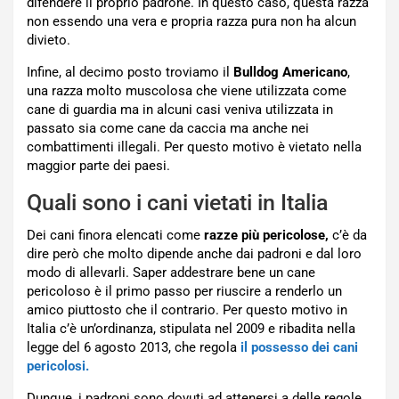
difendere il proprio padrone. In questo caso, questa razza
non essendo una vera e propria razza pura non ha alcun
divieto.
Infine, al decimo posto troviamo il
Bulldog Americano
,
una razza molto muscolosa che viene utilizzata come
cane di guardia ma in alcuni casi veniva utilizzata in
passato sia come cane da caccia ma anche nei
combattimenti illegali. Per questo motivo è vietato nella
maggior parte dei paesi.
Quali sono i cani vietati in Italia
Dei cani finora elencati come
razze più pericolose,
c’è da
dire però che molto dipende anche dai padroni e dal loro
modo di allevarli. Saper addestrare bene un cane
pericoloso è il primo passo per riuscire a renderlo un
amico piuttosto che il contrario. Per questo motivo in
Italia c’è un’ordinanza, stipulata nel 2009 e ribadita nella
legge del 6 agosto 2013, che regola
il possesso dei cani
pericolosi.
Dunque, i padroni sono dovuti ad attenersi a delle regole