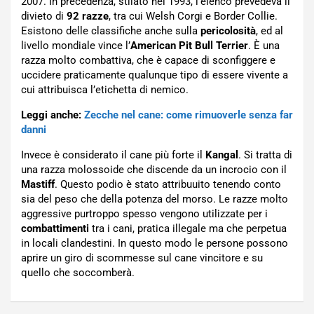
2007. In precedenza, stilato nel 1993, l’elenco prevedeva il
divieto di
92 razze
, tra cui Welsh Corgi e Border Collie.
Esistono delle classifiche anche sulla
pericolosità
, ed al
livello mondiale vince l’
American Pit Bull Terrier
. È una
razza molto combattiva, che è capace di sconfiggere e
uccidere praticamente qualunque tipo di essere vivente a
cui attribuisca l’etichetta di nemico.
Leggi anche:
Zecche nel cane: come rimuoverle senza far
danni
Invece è considerato il cane più forte il
Kangal
. Si tratta di
una razza molossoide che discende da un incrocio con il
Mastiff
. Questo podio è stato attribuuito tenendo conto
sia del peso che della potenza del morso. Le razze molto
aggressive purtroppo spesso vengono utilizzate per i
combattimenti
tra i cani, pratica illegale ma che perpetua
in locali clandestini. In questo modo le persone possono
aprire un giro di scommesse sul cane vincitore e su
quello che soccomberà.