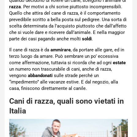
quando decidono di volere un cane, scelgono l’animale di
razza
. Per motivi a chi scrive piuttosto incomprensibili.
Quello che attira del cane di razza, è il comportamento
prevedibile scritto a bella posta sul pedigree. Una sorta di
scelta determinata da l’acquisto piuttosto che dall’affetto
che si vuole dare e ricevere dall’animale. E nella maggior
parte dei casi pagando anche molti
soldi
.
Il cane di razza è da
ammirare
, da portare alle gare, ed in
terzo luogo da amare. Può sembrare un po’ eccessiva
come affermazione, tuttavia si ricorda che ad ogni
estate
un numero non trascurabile di cani, anche di razza,
vengono
abbandonati
sulle strade perché un
“impedimento” alle vacanze estive. E dal negozio, alla
casa, finiscono direttamente al canile.
Cani di razza, quali sono vietati in
Italia