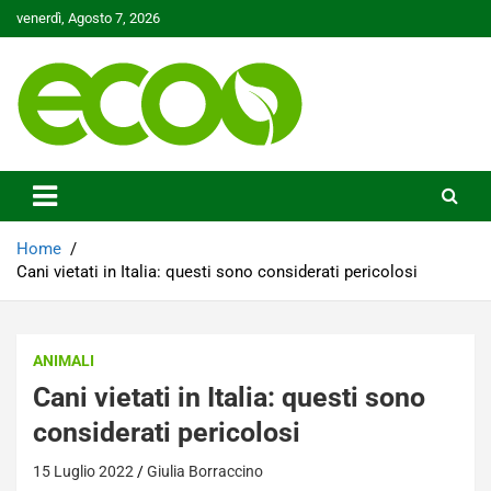
Skip
venerdì, Agosto 7, 2026
to
content
Tutelare il nostro Pianeta è la nostra priorità
Ecoo.it
Home
Cani vietati in Italia: questi sono considerati pericolosi
ANIMALI
Cani vietati in Italia: questi sono
considerati pericolosi
15 Luglio 2022
Giulia Borraccino