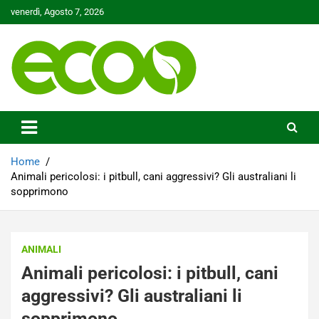
Skip
venerdì, Agosto 7, 2026
to
content
Tutelare il nostro Pianeta è la nostra priorità
Ecoo.it
Home
Animali pericolosi: i pitbull, cani aggressivi? Gli australiani li
sopprimono
ANIMALI
Animali pericolosi: i pitbull, cani
aggressivi? Gli australiani li
sopprimono