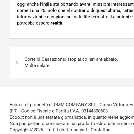
oggi anche l’
India
sta portando avanti missioni interessanti
come Luna 25. Solo che al contrario di quest’ultima, l’
atte
informazioni e campioni sul satellite terrestre. La coloniz
potrebbe essere
realtà
.
Navigazione
Corte di Cassazione: stop ai collari antiabbaio.
articoli
Multe salate
Ecoo.it di proprietà di DMM COMPANY SRL - Corso Vittorio Ema
(FR) - Codice Fiscale e Partita I.V.A. 03144800608
Ecoo.it non è una testata giornalistica, in quanto viene aggior
Non può pertanto considerarsi un prodotto editoriale ai sensi 
Copyright ©2026 - Tutti i diritti riservati -
Contattaci