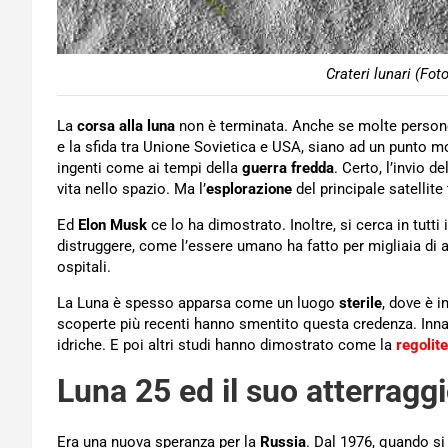
Crateri lunari (Fot
La
corsa alla luna
non è terminata. Anche se molte persone
e la sfida tra Unione Sovietica e USA, siano ad un punto mo
ingenti come ai tempi della
guerra fredda
. Certo, l’invio 
vita nello spazio. Ma l’
esplorazione
del principale satellite
Ed
Elon Musk
ce lo ha dimostrato. Inoltre, si cerca in tutti
distruggere, come l’essere umano ha fatto per migliaia di 
ospitali.
La Luna è spesso apparsa come un luogo
sterile
, dove è i
scoperte più recenti hanno smentito questa credenza. Innan
idriche. E poi altri studi hanno dimostrato come la
regolite
Luna 25 ed il suo atterragg
Era una nuova speranza per la
Russia
. Dal 1976, quando s