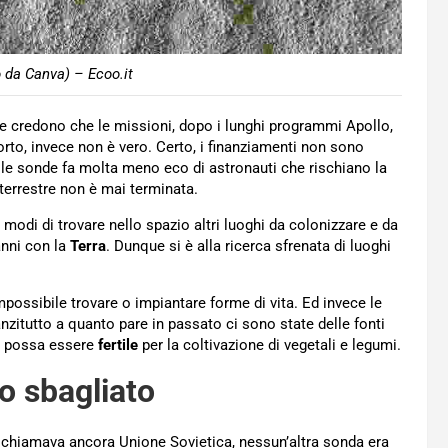
o da Canva) – Ecoo.it
 credono che le missioni, dopo i lunghi programmi Apollo,
rto, invece non è vero. Certo, i finanziamenti non sono
delle sonde fa molta meno eco di astronauti che rischiano la
 terrestre non è mai terminata.
 i modi di trovare nello spazio altri luoghi da colonizzare e da
anni con la
Terra
. Dunque si è alla ricerca sfrenata di luoghi
mpossibile trovare o impiantare forme di vita. Ed invece le
zitutto a quanto pare in passato ci sono state delle fonti
possa essere
fertile
per la coltivazione di vegetali e legumi.
io sbagliato
i chiamava ancora Unione Sovietica, nessun’altra sonda era