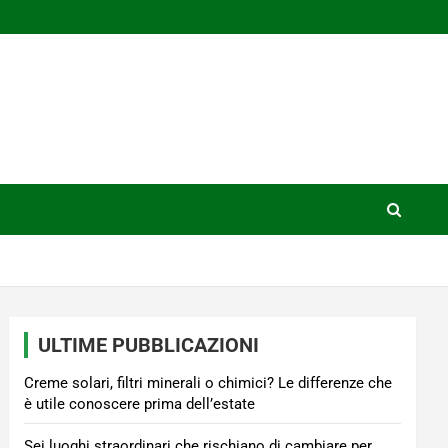
ULTIME PUBBLICAZIONI
Creme solari, filtri minerali o chimici? Le differenze che
è utile conoscere prima dell’estate
Sei luoghi straordinari che rischiano di cambiare per