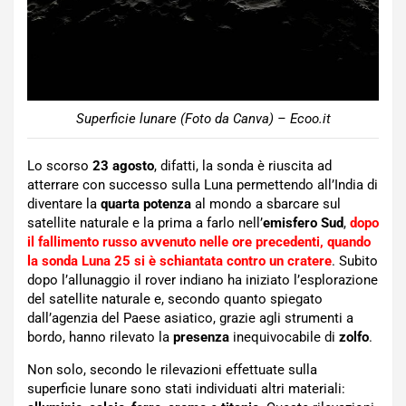
Superficie lunare (Foto da Canva) – Ecoo.it
Lo scorso
23 agosto
, difatti, la sonda è riuscita ad
atterrare con successo sulla Luna permettendo all’India di
diventare la
quarta potenza
al mondo a sbarcare sul
satellite naturale e la prima a farlo nell’
emisfero Sud
,
dopo
il fallimento russo avvenuto nelle ore precedenti, quando
la sonda Luna 25 si è schiantata contro un cratere
. Subito
dopo l’allunaggio il rover indiano ha iniziato l’esplorazione
del satellite naturale e, secondo quanto spiegato
dall’agenzia del Paese asiatico, grazie agli strumenti a
bordo, hanno rilevato la
presenza
inequivocabile di
zolfo
.
Non solo, secondo le rilevazioni effettuate sulla
superficie lunare sono stati individuati altri materiali: