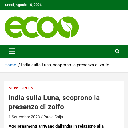
Skip
lunedì, Agosto 10, 2026
to
content
Tutelare il nostro Pianeta è la nostra priorità
Ecoo.it
Home
India sulla Luna, scoprono la presenza di zolfo
NEWS GREEN
India sulla Luna, scoprono la
presenza di zolfo
1 Settembre 2023
Paola Saija
Aggiornamenti arrivano dall’India in relazione alla