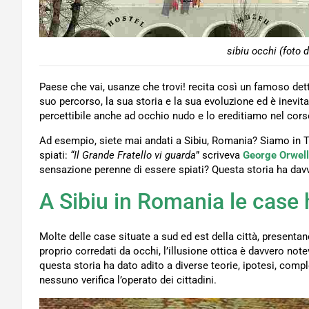
sibiu occhi (foto 
Paese che vai, usanze che trovi! recita così un famoso det
suo percorso, la sua storia e la sua evoluzione ed è inevit
percettibile anche ad occhio nudo e lo ereditiamo nel cors
Ad esempio, siete mai andati a Sibiu, Romania? Siamo in Tra
spiati:
“Il Grande Fratello vi guarda
” scriveva
George Orwell
sensazione perenne di essere spiati? Questa storia ha davve
A Sibiu in Romania le case 
Molte delle case situate a sud ed est della città, presentano
proprio corredati da occhi, l’illusione ottica è davvero not
questa storia ha dato adito a diverse teorie, ipotesi, compl
nessuno verifica l’operato dei cittadini.