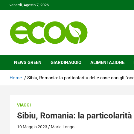
Skip
venerdì, Agosto 7, 2026
to
content
Tutelare il nostro Pianeta è la nostra priorità
Ecoo.it
NEWS GREEN
GIARDINAGGIO
ALIMENTAZIONE
Home
Sibiu, Romania: la particolarità delle case con gli “occ
VIAGGI
Sibiu, Romania: la particolarità
10 Maggio 2023
Maria Longo