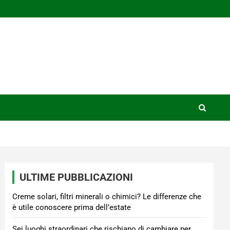
ULTIME PUBBLICAZIONI
Creme solari, filtri minerali o chimici? Le differenze che
è utile conoscere prima dell’estate
Sei luoghi straordinari che rischiano di cambiare per