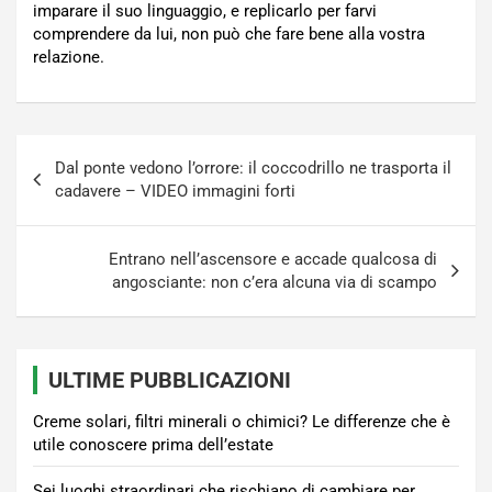
imparare il suo linguaggio, e replicarlo per farvi
comprendere da lui, non può che fare bene alla vostra
relazione.
Navigazione
Dal ponte vedono l’orrore: il coccodrillo ne trasporta il
articoli
cadavere – VIDEO immagini forti
Entrano nell’ascensore e accade qualcosa di
angosciante: non c’era alcuna via di scampo
ULTIME PUBBLICAZIONI
Creme solari, filtri minerali o chimici? Le differenze che è
utile conoscere prima dell’estate
Sei luoghi straordinari che rischiano di cambiare per