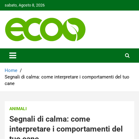
Skip
sabato, Agosto 8, 2026
to
content
Tutelare il nostro Pianeta è la nostra priorità
Ecoo.it
Home
Segnali di calma: come interpretare i comportamenti del tuo
cane
ANIMALI
Segnali di calma: come
interpretare i comportamenti del
tuo cane